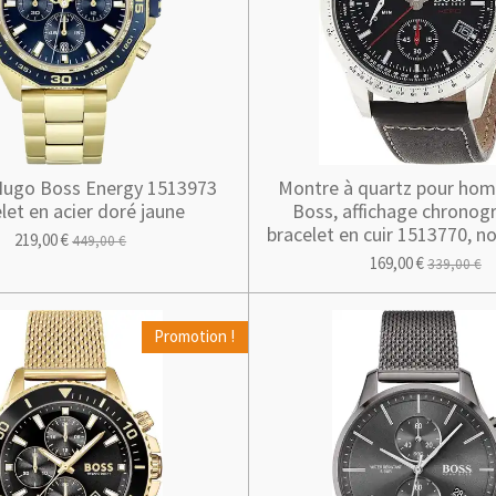
ugo Boss Energy 1513973
Montre à quartz pour h
let en acier doré jaune
Boss, affichage chronog
bracelet en cuir 1513770, no
219,00 €
449,00 €
169,00 €
339,00 €
Promotion !