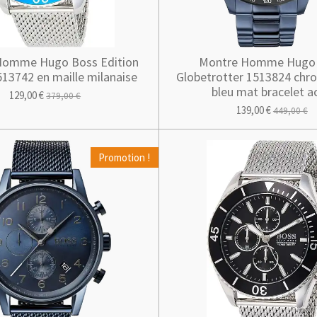
Homme Hugo Boss Edition
Montre Homme Hugo
13742 en maille milanaise
Globetrotter 1513824 chr
bleu mat bracelet ac
129,00 €
379,00 €
139,00 €
449,00 €
Promotion !