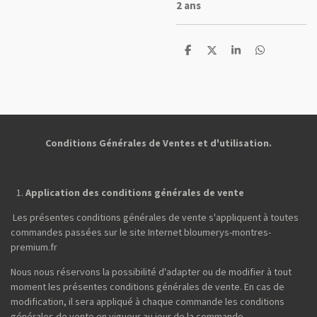
2 ans
P
P
P
P
a
a
a
a
r
r
r
r
t
t
t
t
a
a
a
a
g
g
g
g
e
e
e
e
r
r
r
r
Conditions Générales de Ventes et d'utilisation.
Application des conditions générales de vente
Les présentes conditions générales de vente s'appliquent à toutes
commandes passées sur le site Internet bloumerys-montres-
premium.fr
Nous nous réservons la possibilité d'adapter ou de modifier à tout
moment les présentes conditions générales de vente. En cas de
modification, il sera appliqué à chaque commande les conditions
générales de vente en vigueur au jour de la commande.