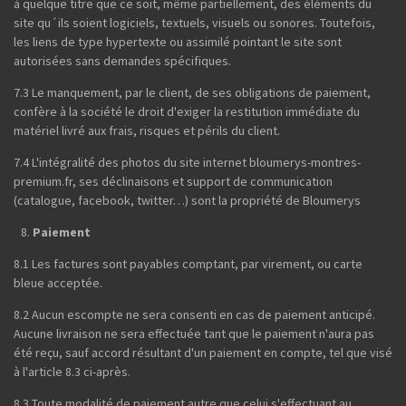
à quelque titre que ce soit, même partiellement, des éléments du
site qu´ils soient logiciels, textuels, visuels ou sonores. Toutefois,
les liens de type hypertexte ou assimilé pointant le site sont
autorisées sans demandes spécifiques.
7.3 Le manquement, par le client, de ses obligations de paiement,
confère à la société le droit d'exiger la restitution immédiate du
matériel livré aux frais, risques et périls du client.
7.4 L'intégralité des photos du site internet bloumerys-montres-
premium.fr, ses déclinaisons et support de communication
(catalogue, facebook, twitter…) sont la propriété de Bloumerys
Paiement
8.1 Les factures sont payables comptant, par virement, ou carte
bleue acceptée.
8.2 Aucun escompte ne sera consenti en cas de paiement anticipé.
Aucune livraison ne sera effectuée tant que le paiement n'aura pas
été reçu, sauf accord résultant d'un paiement en compte, tel que visé
à l'article 8.3 ci-après.
8.3 Toute modalité de paiement autre que celui s'effectuant au