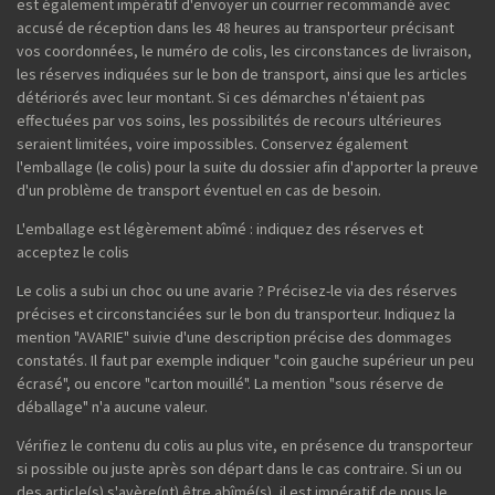
est également impératif d'envoyer un courrier recommandé avec
accusé de réception dans les 48 heures au transporteur précisant
vos coordonnées, le numéro de colis, les circonstances de livraison,
les réserves indiquées sur le bon de transport, ainsi que les articles
détériorés avec leur montant. Si ces démarches n'étaient pas
effectuées par vos soins, les possibilités de recours ultérieures
seraient limitées, voire impossibles. Conservez également
l'emballage (le colis) pour la suite du dossier afin d'apporter la preuve
d'un problème de transport éventuel en cas de besoin.
L'emballage est légèrement abîmé : indiquez des réserves et
acceptez le colis
Le colis a subi un choc ou une avarie ? Précisez-le via des réserves
précises et circonstanciées sur le bon du transporteur. Indiquez la
mention "AVARIE" suivie d'une description précise des dommages
constatés. Il faut par exemple indiquer "coin gauche supérieur un peu
écrasé", ou encore "carton mouillé". La mention "sous réserve de
déballage" n'a aucune valeur.
Vérifiez le contenu du colis au plus vite, en présence du transporteur
si possible ou juste après son départ dans le cas contraire. Si un ou
des article(s) s'avère(nt) être abîmé(s), il est impératif de nous le