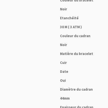
Couleur du bracelet
Noir
Etanchéité
30 M ( 3 ATM )
Couleur du cadran
Noir
Matière du bracelet
Cuir
Date
Oui
Diamètre du cadran
44mm
Epaisseur du cadran