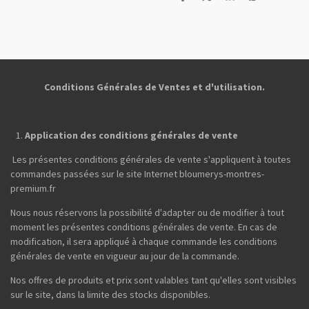
P
P
P
P
a
a
a
a
r
r
r
r
t
t
t
t
a
a
a
a
g
g
g
g
e
e
e
e
r
r
r
r
Conditions Générales de Ventes et d'utilisation.
Application des conditions générales de vente
Les présentes conditions générales de vente s'appliquent à toutes
commandes passées sur le site Internet bloumerys-montres-
premium.fr
Nous nous réservons la possibilité d'adapter ou de modifier à tout
moment les présentes conditions générales de vente. En cas de
modification, il sera appliqué à chaque commande les conditions
générales de vente en vigueur au jour de la commande.
Nos offres de produits et prix sont valables tant qu'elles sont visibles
sur le site, dans la limite des stocks disponibles.