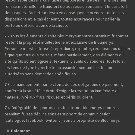
responsable des marchandises déposées entre ses mains dès leur
remise matérielle, le transfert de possession entraînant le transfert
des risques. L'acheteur devra en conséquence prendre toutes les
dispositions et le cas échéant, toutes assurances pour pallier la
perte ou détérioration de la chose.
7.2 Tous les éléments du site bloumerys-montres-premium.fr sont et
restent la propriété intellectuelle et exclusive de Bloumerys.
Personne n´est autorisé à reproduire, exploiter, rediffuser, ou utiliser
à quelque titre que ce soit, même partiellement, des éléments du
site qu´ils soient logiciels, textuels, visuels ou sonores. Toutefois,
les liens de type hypertexte ou assimilé pointant le site sont
autorisées sans demandes spécifiques.
7.3 Le manquement, par le client, de ses obligations de paiement,
confère à la société le droit d'exiger la restitution immédiate du
matériel livré aux frais, risques et périls du client.
7.4 L'intégralité des photos du site internet bloumerys-montres-
premium.fr, ses déclinaisons et support de communication
(catalogue, facebook, twitter…) sont la propriété de Bloumerys
Paiement