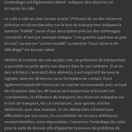
L'emballage est légèrement abîmé : indiquez des réserves et
acceptez le colis
Le colis a subi un choc ou une avarie ? Précisez-le via des réserves
précises et circonstanciées sur le bon du transporteur. Indiquez la
mention "AVARIE" suivie d'une description précise des dommages
constatés. Il faut par exemple indiquer "coin gauche supérieur un peu
écrasé", ou encore "carton mouillé". La mention "sous réserve de
déballage" n'a aucune valeur.
Vérifiez le contenu du colis au plus vite, en présence du transporteur
si possible ou juste après son départ dans le cas contraire. Si un ou
des article(s) s'avère(nt) être abîmé(s), il est impératif de nous le
signaler dans les 48 heures via le formulaire de contact. Il est
également impératif d'envoyer un courrier recommandé avec accusé
de réception dans les 48 heures au transporteur précisant vos
coordonnées, la référence du transport, les réserves indiquées sur
le bon de transport, les circonstances, ainsi que les articles
détériorés avec leur montant. Si ces démarches n'étaient pas
effectuées par vos soins, les possibilités de recours ultérieures
seraient limitées, voire impossibles. Conservez l'emballage (le colis)
pour la suite du dossier afin d'apporter la preuve du problème de