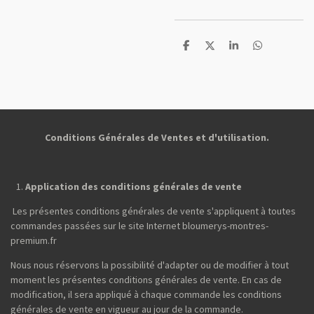
P
P
P
P
a
a
a
a
r
r
r
r
t
t
t
t
a
a
a
a
g
g
g
g
e
e
e
e
r
r
r
r
Conditions Générales de Ventes et d'utilisation.
Application des conditions générales de vente
Les présentes conditions générales de vente s'appliquent à toutes
commandes passées sur le site Internet bloumerys-montres-
premium.fr
Nous nous réservons la possibilité d'adapter ou de modifier à tout
moment les présentes conditions générales de vente. En cas de
modification, il sera appliqué à chaque commande les conditions
générales de vente en vigueur au jour de la commande.