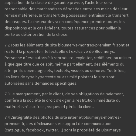
application de la clause de garantie prévue, l'acheteur sera
responsable des marchandises déposées entre ses mains dès leur
remise matérielle, le transfert de possession entraînant le transfert
des risques. L'acheteur devra en conséquence prendre toutes les
dispositions et le cas échéant, toutes assurances pour pallier la
perte ou détérioration de la chose.
7.2 Tous les éléments du site bloumerys-montres-premium.fr sont et
restent la propriété intellectuelle et exclusive de Bloumerys.
Personne n´est autorisé à reproduire, exploiter, rediffuser, ou utiliser
à quelque titre que ce soit, même partiellement, des éléments du
site qu´ils soient logiciels, textuels, visuels ou sonores. Toutefois,
les liens de type hypertexte ou assimilé pointant le site sont
autorisées sans demandes spécifiques.
7.3 Le manquement, par le client, de ses obligations de paiement,
confère à la société le droit d'exiger la restitution immédiate du
matériel livré aux frais, risques et périls du client.
7.4 L'intégralité des photos du site internet bloumerys-montres-
premium.fr, ses déclinaisons et support de communication
(catalogue, facebook, twitter…) sont la propriété de Bloumerys