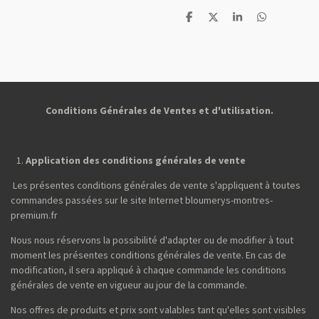
P
P
P
P
a
a
a
a
r
r
r
r
t
t
t
t
a
a
a
a
g
g
g
g
e
e
e
e
r
r
r
r
Conditions Générales de Ventes et d'utilisation.
Application des conditions générales de vente
Les présentes conditions générales de vente s'appliquent à toutes
commandes passées sur le site Internet bloumerys-montres-
premium.fr
Nous nous réservons la possibilité d'adapter ou de modifier à tout
moment les présentes conditions générales de vente. En cas de
modification, il sera appliqué à chaque commande les conditions
générales de vente en vigueur au jour de la commande.
Nos offres de produits et prix sont valables tant qu'elles sont visibles