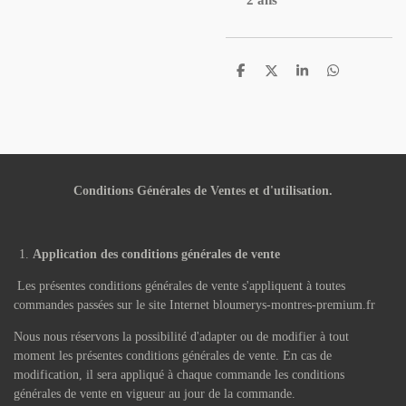
2 ans
P
P
P
P
a
a
a
a
r
r
r
r
t
t
t
t
a
a
a
a
g
g
g
g
e
e
e
e
r
r
r
r
Conditions Générales de Ventes et d'utilisation.
Application des conditions générales de vente
Les présentes conditions générales de vente s'appliquent à toutes
commandes passées sur le site Internet bloumerys-montres-premium.fr
Nous nous réservons la possibilité d'adapter ou de modifier à tout
moment les présentes conditions générales de vente. En cas de
modification, il sera appliqué à chaque commande les conditions
générales de vente en vigueur au jour de la commande.