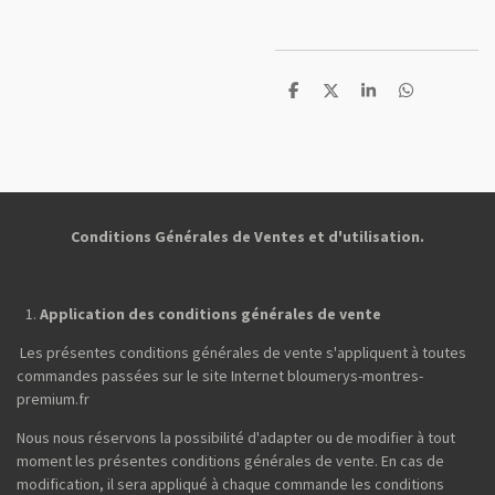
P
P
P
P
a
a
a
a
r
r
r
r
t
t
t
t
a
a
a
a
g
g
g
g
e
e
e
e
r
r
r
r
Conditions Générales de Ventes et d'utilisation.
Application des conditions générales de vente
Les présentes conditions générales de vente s'appliquent à toutes
commandes passées sur le site Internet bloumerys-montres-
premium.fr
Nous nous réservons la possibilité d'adapter ou de modifier à tout
moment les présentes conditions générales de vente. En cas de
modification, il sera appliqué à chaque commande les conditions