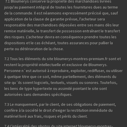
7.1 Bloumerys conserve la propriété des marchandises livrées
jusqu'au paiement intégral de toutes les fournitures dues au terme
de la commande. Il est néanmoins expressément précisé que, sauf
application de la clause de garantie prévue, l'acheteur sera
responsable des marchandises déposées entre ses mains dès leur
remise matérielle, le transfert de possession entraînant le transfert
des risques. L'acheteur devra en conséquence prendre toutes les
dispositions et le cas échéant, toutes assurances pour pallier la
perte ou détérioration de la chose.
7.2 Tous les éléments du site bloumerys-montres-premium.fr sont et
restent la propriété intellectuelle et exclusive de Bloumerys.
Personne n´est autorisé à reproduire, exploiter, rediffuser, ou utiliser
à quelque titre que ce soit, même partiellement, des éléments du
site qu´ils soient logiciels, textuels, visuels ou sonores. Toutefois,
les liens de type hypertexte ou assimilé pointant le site sont
autorisées sans demandes spécifiques.
7.3 Le manquement, par le client, de ses obligations de paiement,
confère à la société le droit d'exiger la restitution immédiate du
matériel livré aux frais, risques et périls du client.
7.4 L'intégralité des photos du site internet bloumerys-montres-