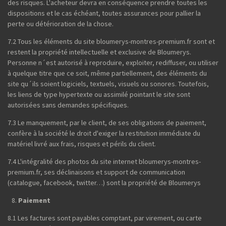
des risques. L'acheteur devra en conséquence prendre toutes les
dispositions et le cas échéant, toutes assurances pour pallier la
perte ou détérioration de la chose.
7.2 Tous les éléments du site bloumerys-montres-premium.fr sont et
restent la propriété intellectuelle et exclusive de Bloumerys.
Personne n´est autorisé à reproduire, exploiter, rediffuser, ou utiliser
à quelque titre que ce soit, même partiellement, des éléments du
site qu´ils soient logiciels, textuels, visuels ou sonores. Toutefois,
les liens de type hypertexte ou assimilé pointant le site sont
autorisées sans demandes spécifiques.
7.3 Le manquement, par le client, de ses obligations de paiement,
confère à la société le droit d'exiger la restitution immédiate du
matériel livré aux frais, risques et périls du client.
7.4 L'intégralité des photos du site internet bloumerys-montres-
premium.fr, ses déclinaisons et support de communication
(catalogue, facebook, twitter…) sont la propriété de Bloumerys
Paiement
8.1 Les factures sont payables comptant, par virement, ou carte