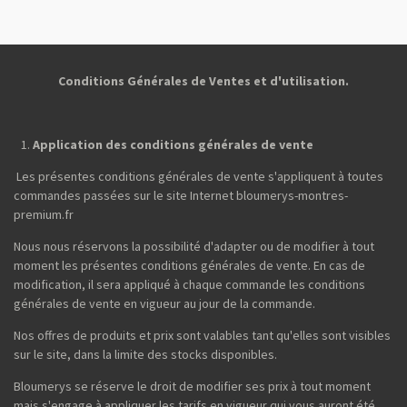
t
t
t
t
a
a
a
a
g
g
g
g
e
e
e
e
r
r
r
r
Conditions Générales de Ventes et d'utilisation.
Application des conditions générales de vente
Les présentes conditions générales de vente s'appliquent à toutes
commandes passées sur le site Internet bloumerys-montres-
premium.fr
Nous nous réservons la possibilité d'adapter ou de modifier à tout
moment les présentes conditions générales de vente. En cas de
modification, il sera appliqué à chaque commande les conditions
générales de vente en vigueur au jour de la commande.
Nos offres de produits et prix sont valables tant qu'elles sont visibles
sur le site, dans la limite des stocks disponibles.
Bloumerys se réserve le droit de modifier ses prix à tout moment
mais s'engage à appliquer les tarifs en vigueur qui vous auront été