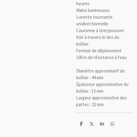
heures
Mains lumineuses
Lunette tournante
unidirectionnelle
Couronne à tirer/pousser
Voir à travers le dos du
boîtier
Fermoir de déploiement
100 m de résistance à l'eau
Diamètre approximatif du
boîtier : 44 mm
Épaisseur approximative du
boîtier : 13 mm
Largeur approximative des
pattes : 22 mm
P
P
P
P
a
a
a
a
r
r
r
r