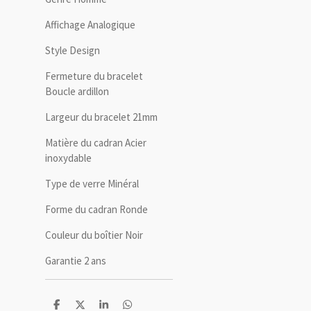
Affichage Analogique
Style Design
Fermeture du bracelet
Boucle ardillon
Largeur du bracelet 21mm
Matière du cadran Acier
inoxydable
Type de verre Minéral
Forme du cadran Ronde
Couleur du boîtier Noir
Garantie 2 ans
P
P
P
P