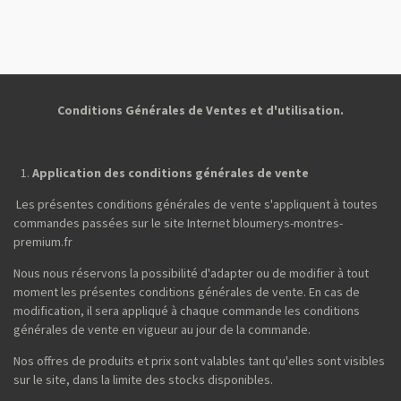
a
a
a
a
r
r
r
r
t
t
t
t
a
a
a
a
g
g
g
g
e
e
e
e
r
r
r
r
Conditions Générales de Ventes et d'utilisation.
Application des conditions générales de vente
Les présentes conditions générales de vente s'appliquent à toutes
commandes passées sur le site Internet bloumerys-montres-
premium.fr
Nous nous réservons la possibilité d'adapter ou de modifier à tout
moment les présentes conditions générales de vente. En cas de
modification, il sera appliqué à chaque commande les conditions
générales de vente en vigueur au jour de la commande.
Nos offres de produits et prix sont valables tant qu'elles sont visibles
sur le site, dans la limite des stocks disponibles.