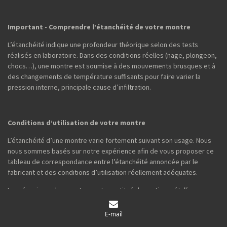
Important - Comprendre l’étanchéité de votre montre
L’étanchéité indique une profondeur théorique selon des tests
réalisés en laboratoire. Dans des conditions réelles (nage, plongeon,
chocs…), une montre est soumise à des mouvements brusques et à
des changements de température suffisants pour faire varier la
pression interne, principale cause d’infiltration.
Conditions d’utilisation de votre montre
L’étanchéité d’une montre varie fortement suivant son usage. Nous
nous sommes basés sur notre expérience afin de vous proposer ce
tableau de correspondance entre l’étanchéité annoncée par le
fabricant et des conditions d’utilisation réellement adéquates.
Le mécanisme des montres est constitué de parties métalliques.
Idéalement il ne doit pas entrer en contact avec de l’eau.
E-mail
Le vieillissement des joints et les chocs accidentels peuvent altérer