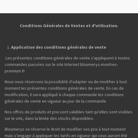
t
t
t
t
a
a
a
a
g
g
g
g
e
e
e
e
r
r
r
r
Conditions Générales de Ventes et d'utilisation.
Application des conditions générales de vente
Les présentes conditions générales de vente s'appliquent à toutes
commandes passées sur le site Internet bloumerys-montres-
premium.fr
Nous nous réservons la possibilité d'adapter ou de modifier à tout
moment les présentes conditions générales de vente. En cas de
modification, il sera appliqué à chaque commande les conditions
générales de vente en vigueur au jour de la commande.
Nos offres de produits et prix sont valables tant qu'elles sont visibles
sur le site, dans la limite des stocks disponibles.
Bloumerys se réserve le droit de modifier ses prix à tout moment
mais s'engage à appliquer les tarifs en vigueur qui vous auront été