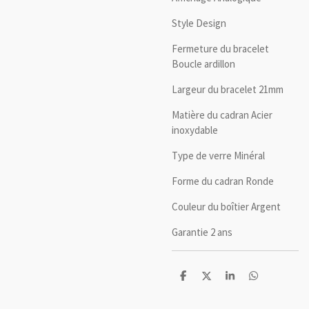
Style Design
Fermeture du bracelet
Boucle ardillon
Largeur du bracelet 21mm
Matière du cadran Acier
inoxydable
Type de verre Minéral
Forme du cadran Ronde
Couleur du boîtier Argent
Garantie 2 ans
P
P
P
P
a
a
a
a
r
r
r
r