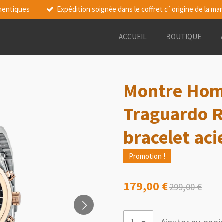
thentiques
Expédition soignée dans le coffret d`origine de la ma
ACCUEIL
BOUTIQUE
Montre Hom
Traguardo 
bracelet aci
Promotion !
179,00 €
299,00 €
Ajouter au pani