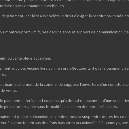
autorisées sans demandes spécifiques.
de paiement, confère à la société le droit d'exiger la restitution immédiate 
merys-montres-premium.fr, ses déclinaisons et support de communication (ca
ent, ou carte bleue acceptée.
ent anticipé. Aucune livraison ne sera effectuée tant que le paiement n'au
près.
effectuant au moment de la commande suppose l'ouverture d'un compte auprè
 de vente.
é de paiement différé, il est convenu qu'à défaut de paiement d'une seule
 plein droit exigible sans formalité, ni mise en demeure préalables.
non-paiement de la marchandise, le vendeur pourra suspendre toutes les co
uteur à supporter, en sus des frais bancaires occasionnés à Bloumerys, une 