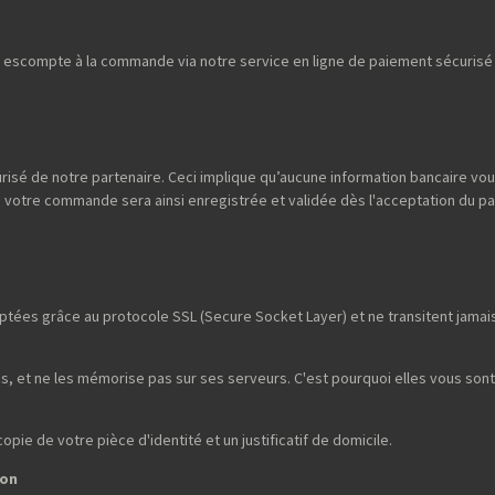
escompte à la commande via notre service en ligne de paiement sécurisé p
risé de notre partenaire. Ceci implique qu’aucune information bancaire vou
; votre commande sera ainsi enregistrée et validée dès l'acceptation du p
tées grâce au protocole SSL (Secure Socket Layer) et ne transitent jamais 
, et ne les mémorise pas sur ses serveurs. C'est pourquoi elles vous son
ie de votre pièce d'identité et un justificatif de domicile.
son