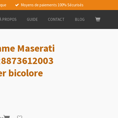
rque
Moyens de paiements 100% Sécurisés
À PROPOS
GUIDE
CONTACT
BLOG
me Maserati
R8873612003
er bicolore
er