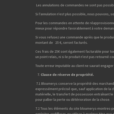
Les annulations de commandes ne sont pas possibl
Si l'annulation n'est plus possible, nous pouvons, 
Pour les commandes en attente de réapprovisionneme
mieux pour répondre favorablement à votre deman
Si vous refusez une commande après que le produit 
montant de 25 €, seront facturés.
Ces frais de 25€ sont également facturable pour t
un point relais, ni si le produit n'est pas retourné
Toute erreur imputable au client ne saurait engager
Clause de réserve de propriété.
7.1 Bloumerys conserve la propriété des marchandi
expressément précisé que, sauf application de la 
matérielle, le transfert de possession entraînant l
pour pallier la perte ou détérioration de la chose.
7.2 Tous les éléments du site bloumerys-montres-pr
exploiter, rediffuser, ou utiliser à quelque titre qu