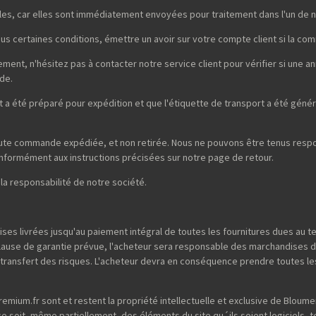
es, car elles sont immédiatement envoyées pour traitement dans l'un de n
sous certaines conditions, émettre un avoir sur votre compte client si la co
nt, n'hésitez pas à contacter notre service client pour vérifier si une a
de.
a été préparé pour expédition et que l'étiquette de transport a été génér
oute commande expédiée, et non retirée. Nous ne pouvons être tenus respon
 conformément aux instructions précisées sur notre page de retour.
 la responsabilité de notre société.
ses livrées jusqu'au paiement intégral de toutes les fournitures dues au 
clause de garantie prévue, l'acheteur sera responsable des marchandises 
e transfert des risques. L'acheteur devra en conséquence prendre toutes le
emium.fr sont et restent la propriété intellectuelle et exclusive de Bloum
e ce soit, même partiellement, des éléments du site qu´ils soient logiciels, t