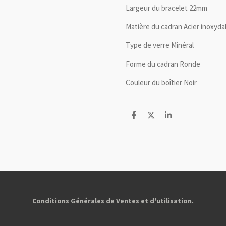
Largeur du bracelet 22mm
Matière du cadran Acier inoxyda
Type de verre Minéral
Forme du cadran Ronde
Couleur du boîtier Noir
P
P
P
a
a
a
r
r
r
t
t
t
a
a
a
g
g
g
e
e
e
r
r
r
Conditions Générales de Ventes et d'utilisation.