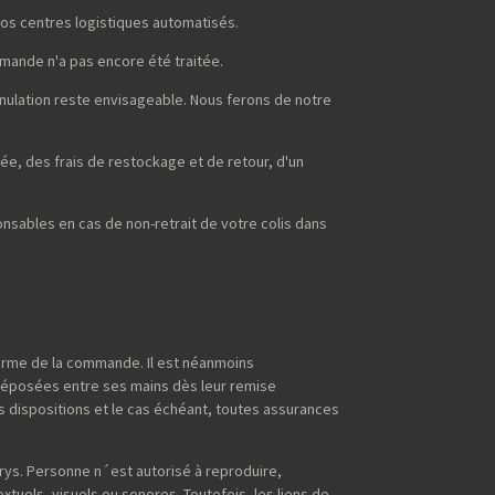
os centres logistiques automatisés.
mmande n'a pas encore été traitée.
nnulation reste envisageable. Nous ferons de notre
ée, des frais de restockage et de retour, d'un
sables en cas de non-retrait de votre colis dans
terme de la commande. Il est néanmoins
déposées entre ses mains dès leur remise
s dispositions et le cas échéant, toutes assurances
erys. Personne n´est autorisé à reproduire,
extuels, visuels ou sonores. Toutefois, les liens de