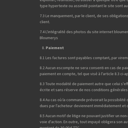
type hypertexte ou assimilé pointant le site sont 
7.3 Le manquement, par le client, de ses obligations 
client.
7.4 L'intégralité des photos du site internet blou
Bloumerys
Paiement
8.1 Les factures sont payables comptant, par virem
8.2 Aucun escompte ne sera consenti en cas de paiem
paiement en compte, tel que visé à l'article 8.3 ci-a
8.3 Toute modalité de paiement autre que celui s'
écrite et sans réserve de nos conditions générales
8.4 Au cas où la commande prévoirait la possibilit
dues par l'acheteur deviennent immédiatement et de
8.5 Aucun motif de litige ne pouvant justifier un 
voie d'action. En outre, tout impayé obligera son a
montant de 30,00 € TTC.