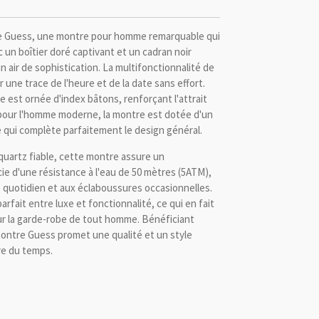
e Guess, une montre pour homme remarquable qui
ec un boîtier doré captivant et un cadran noir
 air de sophistication. La multifonctionnalité de
une trace de l'heure et de la date sans effort.
 est ornée d'index bâtons, renforçant l'attrait
pour l'homme moderne, la montre est dotée d'un
e qui complète parfaitement le design général.
uartz fiable, cette montre assure un
ie d'une résistance à l'eau de 50 mètres (5ATM),
e quotidien et aux éclaboussures occasionnelles.
arfait entre luxe et fonctionnalité, ce qui en fait
ur la garde-robe de tout homme. Bénéficiant
montre Guess promet une qualité et un style
ve du temps.