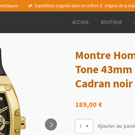
thentiques
Expédition soignée dans le coffret d`origine de la ma
ACCUEIL
BOUTIQUE
Montre Hom
Tone 43mm
Cadran noir
189,00 €
Ajouter au pani