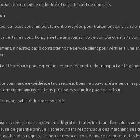
ie de votre pièce d'identité et un justificatif de domicile.
son
es, car elles sont immédiatement envoyées pour traitement dans l'un de n
sous certaines conditions, émettre un avoir sur votre compte client si la co
nt, n'hésitez pas à contacter notre service client pour vérifier si une a
de.
a été préparé pour expédition et que l'étiquette de transport a été génér
oute commande expédiée, et non retirée. Nous ne pouvons être tenus respon
 conformément aux instructions précisées sur notre page de retour.
 la responsabilité de notre société.
ses livrées jusqu'au paiement intégral de toutes les fournitures dues au 
clause de garantie prévue, l'acheteur sera responsable des marchandises 
e transfert des risques. L'acheteur devra en conséquence prendre toutes le