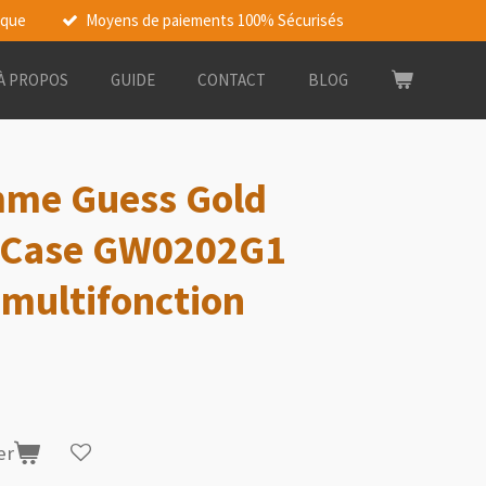
rque
Moyens de paiements 100% Sécurisés
À PROPOS
GUIDE
CONTACT
BLOG
me Guess Gold
 Case GW0202G1
 multifonction
er