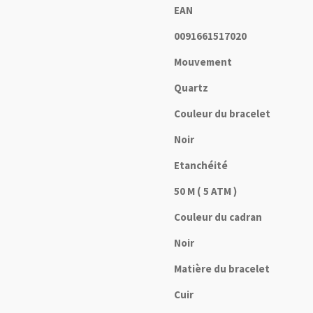
EAN
0091661517020
Mouvement
Quartz
Couleur du bracelet
Noir
Etanchéité
50 M ( 5 ATM )
Couleur du cadran
Noir
Matière du bracelet
Cuir