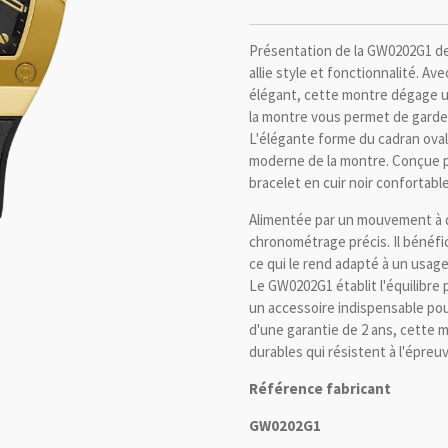
Présentation de la GW0202G1 d
allie style et fonctionnalité. Av
élégant, cette montre dégage un
la montre vous permet de garder 
L'élégante forme du cadran ovale
moderne de la montre. Conçue 
bracelet en cuir noir confortabl
Alimentée par un mouvement à q
chronométrage précis. Il bénéfic
ce qui le rend adapté à un usag
Le GW0202G1 établit l'équilibre p
un accessoire indispensable po
d'une garantie de 2 ans, cette 
durables qui résistent à l'épreu
Référence fabricant
GW0202G1