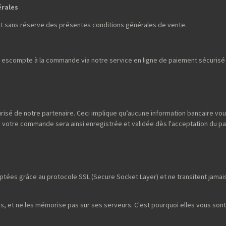
érales
et sans réserve des présentes conditions générales de vente.
escompte à la commande via notre service en ligne de paiement sécurisé p
risé de notre partenaire. Ceci implique qu’aucune information bancaire vou
; votre commande sera ainsi enregistrée et validée dès l'acceptation du p
tées grâce au protocole SSL (Secure Socket Layer) et ne transitent jamais 
, et ne les mémorise pas sur ses serveurs. C'est pourquoi elles vous son