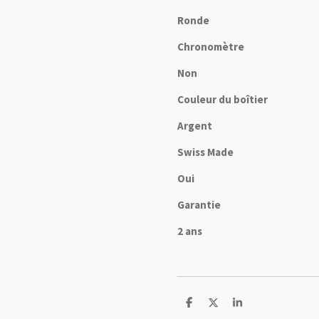
Ronde
Chronomètre
Non
Couleur du boîtier
Argent
Swiss Made
Oui
Garantie
2 ans
P
P
P
a
a
a