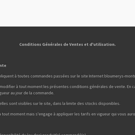
r
r
r
t
t
t
a
a
a
g
g
g
e
e
e
r
r
r
Conditions Générales de Ventes et d'utilisation.
ente
pliquent à toutes commandes passées sur le site Internet bloumerys-mont
 modifier à tout moment les présentes conditions générales de vente. En ca
gueur au jour de la commande.
lles sont visibles sur le site, dans la limite des stocks disponibles.
 à tout moment mais s'engage à appliquer les tarifs en vigueur qui vous a