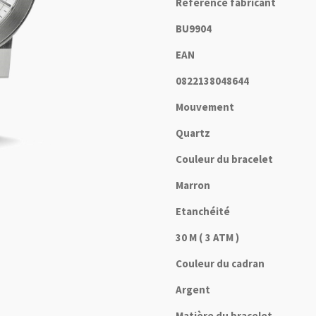
Référence fabricant
BU9904
EAN
0822138048644
Mouvement
Quartz
Couleur du bracelet
Marron
Etanchéité
30 M ( 3 ATM )
Couleur du cadran
Argent
Matière du bracelet