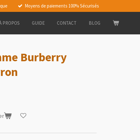
rque
Moyens de paiements 100% Sécurisés
À PROPOS
GUIDE
CONTACT
BLOG
me Burberry
ron
er