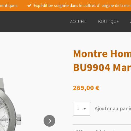
thentiques
Expédition soignée dans le coffret d`origine de la ma
ACCUEIL
BOUTIQUE
Montre Hom
BU9904 Mar
269,00 €
Ajouter au pani