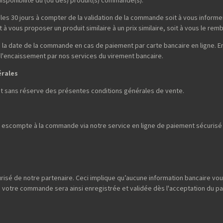
isponibilité du (ou des) produit(s) commandé(s).
les 30 jours à compter de la validation de la commande soit à vous informer 
à vous proposer un produit similaire à un prix similaire, soit à vous le rem
la date de la commande en cas de paiement par carte bancaire en ligne. E
 l'encaissement par nos services du virement bancaire.
érales
et sans réserve des présentes conditions générales de vente.
escompte à la commande via notre service en ligne de paiement sécurisé p
risé de notre partenaire. Ceci implique qu’aucune information bancaire vou
; votre commande sera ainsi enregistrée et validée dès l'acceptation du p