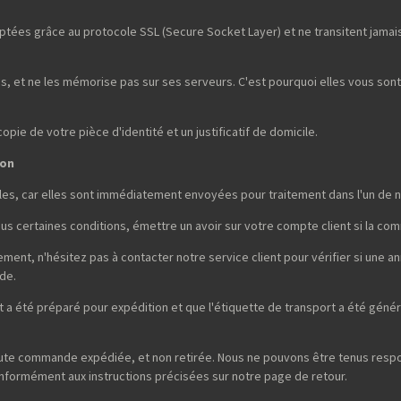
tées grâce au protocole SSL (Secure Socket Layer) et ne transitent jamais 
, et ne les mémorise pas sur ses serveurs. C'est pourquoi elles vous son
ie de votre pièce d'identité et un justificatif de domicile.
son
es, car elles sont immédiatement envoyées pour traitement dans l'un de n
sous certaines conditions, émettre un avoir sur votre compte client si la co
nt, n'hésitez pas à contacter notre service client pour vérifier si une a
de.
a été préparé pour expédition et que l'étiquette de transport a été génér
oute commande expédiée, et non retirée. Nous ne pouvons être tenus respon
 conformément aux instructions précisées sur notre page de retour.