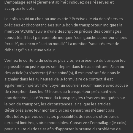
L'emballage est légèrement abîmé : indiquez des réserves et
acceptez le colis
Le colis a subi un choc ou une avarie ? Précisez-le via des réserves
précises et circonstanciées sur le bon du transporteur. Indiquez la
mention "AVARIE" suivie d'une description précise des dommages
constatés. Il faut par exemple indiquer "coin gauche supérieur un peu
écrasé", ou encore "carton mouillé". La mention "sous réserve de
déballage" n'a aucune valeur.
Vérifiez le contenu du colis au plus vite, en présence du transporteur
si possible ou juste après son départ dans le cas contraire. Si un ou
des article(s) s'avère(nt) être abîmé(s), il est impératif de nous le
signaler dans les 48 heures via le formulaire de contact. Il est
également impératif d'envoyer un courrier recommandé avec accusé
de réception dans les 48 heures au transporteur précisant vos
coordonnées, la référence du transport, les réserves indiquées sur
le bon de transport, les circonstances, ainsi que les articles
détériorés avec leur montant. Si ces démarches n'étaient pas
effectuées par vos soins, les possibilités de recours ultérieures
seraient limitées, voire impossibles. Conservez l'emballage (le colis)
pour la suite du dossier afin d'apporter la preuve du problème de