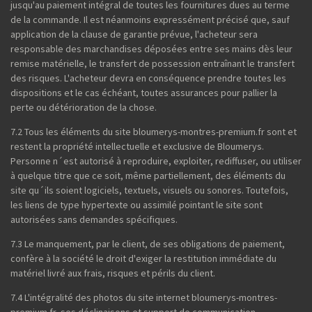
jusqu'au paiement intégral de toutes les fournitures dues au terme
de la commande. Il est néanmoins expressément précisé que, sauf
application de la clause de garantie prévue, l'acheteur sera
responsable des marchandises déposées entre ses mains dès leur
remise matérielle, le transfert de possession entraînant le transfert
des risques. L'acheteur devra en conséquence prendre toutes les
dispositions et le cas échéant, toutes assurances pour pallier la
perte ou détérioration de la chose.
7.2 Tous les éléments du site bloumerys-montres-premium.fr sont et
restent la propriété intellectuelle et exclusive de Bloumerys.
Personne n´est autorisé à reproduire, exploiter, rediffuser, ou utiliser
à quelque titre que ce soit, même partiellement, des éléments du
site qu´ils soient logiciels, textuels, visuels ou sonores. Toutefois,
les liens de type hypertexte ou assimilé pointant le site sont
autorisées sans demandes spécifiques.
7.3 Le manquement, par le client, de ses obligations de paiement,
confère à la société le droit d'exiger la restitution immédiate du
matériel livré aux frais, risques et périls du client.
7.4 L'intégralité des photos du site internet bloumerys-montres-
premium.fr, ses déclinaisons et support de communication