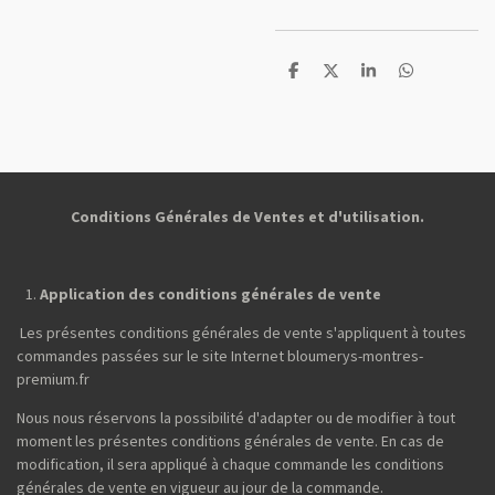
P
P
P
P
a
a
a
a
r
r
r
r
t
t
t
t
a
a
a
a
g
g
g
g
e
e
e
e
r
r
r
r
Conditions Générales de Ventes et d'utilisation.
Application des conditions générales de vente
Les présentes conditions générales de vente s'appliquent à toutes
commandes passées sur le site Internet bloumerys-montres-
premium.fr
Nous nous réservons la possibilité d'adapter ou de modifier à tout
moment les présentes conditions générales de vente. En cas de
modification, il sera appliqué à chaque commande les conditions
générales de vente en vigueur au jour de la commande.