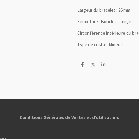
Largeur du bracelet :
26 mm
Fermeture :
Boucle à sangle
Circonférence intérieure du brac
Type de cristal :
Minéral
P
P
P
a
a
a
r
r
r
t
t
t
a
a
a
g
g
g
e
e
e
r
r
r
Conditions Générales de Ventes et d'utilisation.
ente