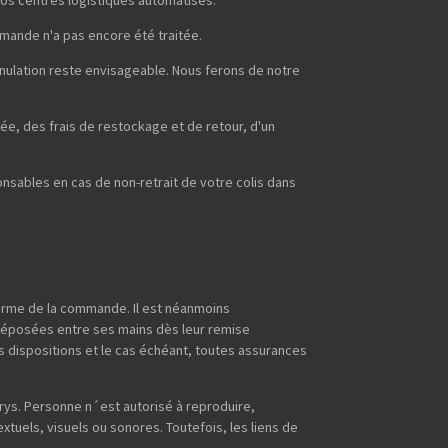
mmande n'a pas encore été traitée.
nnulation reste envisageable. Nous ferons de notre
ée, des frais de restockage et de retour, d'un
sables en cas de non-retrait de votre colis dans
terme de la commande. Il est néanmoins
déposées entre ses mains dès leur remise
s dispositions et le cas échéant, toutes assurances
erys. Personne n´est autorisé à reproduire,
extuels, visuels ou sonores. Toutefois, les liens de