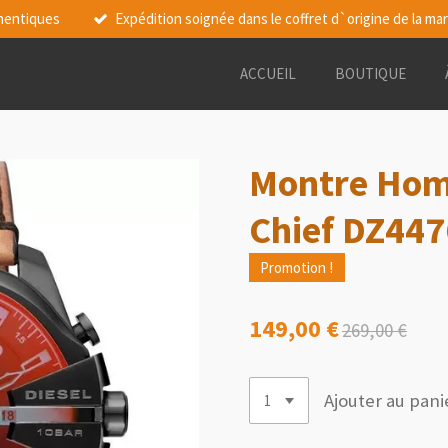
thentiques
Expédition soignée dans le coffret d`origine de la ma
ACCUEIL
BOUTIQUE
Montre Hom
Chief DZ44
Promotion !
149,00 €
269,00 €
Ajouter au pani