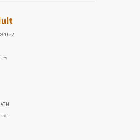
duit
8970052
lles
 ATM
dable