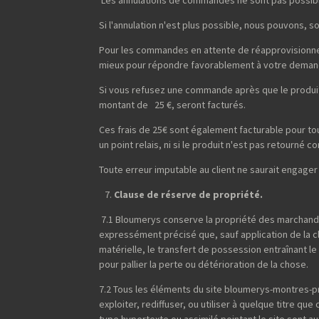
Si l'annulation n'est plus possible, nous pouvons, 
Pour les commandes en attente de réapprovisionneme
mieux pour répondre favorablement à votre deman
Si vous refusez une commande après que le produit 
montant de 25 €, seront facturés.
Ces frais de 25€ sont également facturable pour t
un point relais, ni si le produit n'est pas retourné
Toute erreur imputable au client ne saurait engager
Clause de réserve de propriété.
7.1 Bloumerys conserve la propriété des marchandi
expressément précisé que, sauf application de la 
matérielle, le transfert de possession entraînant l
pour pallier la perte ou détérioration de la chose.
7.2 Tous les éléments du site bloumerys-montres-pr
exploiter, rediffuser, ou utiliser à quelque titre qu
type hypertexte ou assimilé pointant le site sont 