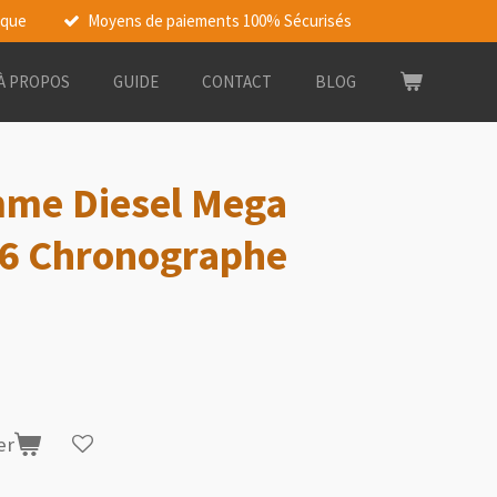
rque
Moyens de paiements 100% Sécurisés
À PROPOS
GUIDE
CONTACT
BLOG
me Diesel Mega
76 Chronographe
er