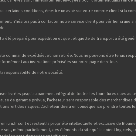
sous certaines conditions, émettre un avoir sur votre compte client si la co
nt, n'hésitez pas à contacter notre service client pour vérifier si une a
de.
a été préparé pour expédition et que l'étiquette de transport a été génér
oute commande expédiée, et non retirée. Nous ne pouvons être tenus respon
 conformément aux instructions précisées sur notre page de retour.
 la responsabilité de notre société.
ses livrées jusqu'au paiement intégral de toutes les fournitures dues au 
clause de garantie prévue, l'acheteur sera responsable des marchandises 
e transfert des risques. L'acheteur devra en conséquence prendre toutes le
emium.fr sont et restent la propriété intellectuelle et exclusive de Bloum
e ce soit, même partiellement, des éléments du site qu´ils soient logiciels, t
autorisées sans demandes spécifiques.