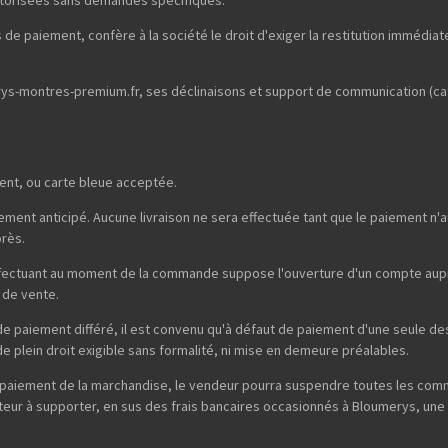
de paiement, confère à la société le droit d'exiger la restitution immédiate 
merys-montres-premium.fr, ses déclinaisons et support de communication (ca
ent, ou carte bleue acceptée.
ent anticipé. Aucune livraison ne sera effectuée tant que le paiement n'au
près.
effectuant au moment de la commande suppose l'ouverture d'un compte auprè
 de vente.
é de paiement différé, il est convenu qu'à défaut de paiement d'une seule
 plein droit exigible sans formalité, ni mise en demeure préalables.
non-paiement de la marchandise, le vendeur pourra suspendre toutes les co
uteur à supporter, en sus des frais bancaires occasionnés à Bloumerys, une 