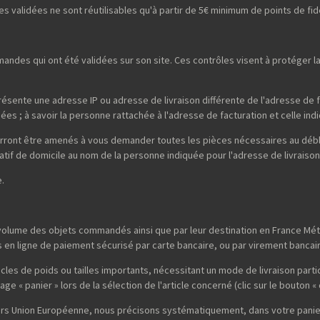
es validées ne sont réutilisables qu'à partir de 5€ minimum de points de f
ndes qui ont été validées sur son site. Ces contrôles visent à protéger 
nte une adresse IP ou adresse de livraison différente de l'adresse de f
 ; à savoir la personne rattachée à l'adresse de facturation et celle indi
rront être amenés à vous demander toutes les pièces nécessaires au débl
catif de domicile au nom de la personne indiquée pour l'adresse de livraison
.
e volume des objets commandés ainsi que par leur destination en France Métr
 en ligne de paiement sécurisé par carte bancaire, ou par virement bancair
ticles de poids ou tailles importants, nécessitant un mode de livraison parti
age « panier » lors de la sélection de l'article concerné (clic sur le bouton
 hors Union Européenne, nous précisons systématiquement, dans votre panier 