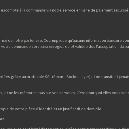
escompte à la commande via notre service en ligne de paiement sécurisé p
risé de notre partenaire. Ceci implique qu’aucune information bancaire vou
; votre commande sera ainsi enregistrée et validée dès l'acceptation du p
tées grâce au protocole SSL (Secure Socket Layer) et ne transitent jamais 
, et ne les mémorise pas sur ses serveurs. C'est pourquoi elles vous son
ie de votre pièce d'identité et un justificatif de domicile.
son
es, car elles sont immédiatement envoyées pour traitement dans l'un de n