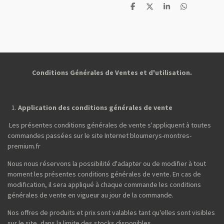
P
P
P
P
a
a
a
a
r
r
r
r
t
t
t
t
a
a
a
a
g
g
g
g
e
e
e
e
r
r
r
r
Conditions Générales de Ventes et d'utilisation.
Application des conditions générales de vente
Les présentes conditions générales de vente s'appliquent à toutes
commandes passées sur le site Internet bloumerys-montres-
premium.fr
Nous nous réservons la possibilité d'adapter ou de modifier à tout
moment les présentes conditions générales de vente. En cas de
modification, il sera appliqué à chaque commande les conditions
générales de vente en vigueur au jour de la commande.
Nos offres de produits et prix sont valables tant qu'elles sont visibles
sur le site, dans la limite des stocks disponibles.