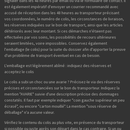
signaler dans les 48 heures par email ou via le formulaire de contact. Il
est également impératif d'envoyer un courrier recommandé avec
accusé de réception dans les 48 heures au transporteur précisant
vos coordonnées, le numéro de colis, les circonstances de livraison,
les réserves indiquées sur le bon de transport, ainsi que les articles
détériorés avec leur montant. Si ces démarches n'étaient pas
effectuées par vos soins, les possibilités de recours ultérieures
seraient limitées, voire impossibles. Conservez également
l'emballage (le colis) pour la suite du dossier afin d'apporter la preuve
d'un problème de transport éventuel en cas de besoin.
L'emballage est légèrement abîmé : indiquez des réserves et
acceptez le colis
Le colis a subi un choc ou une avarie ? Précisez-le via des réserves
précises et circonstanciées sur le bon du transporteur. Indiquez la
mention "AVARIE" suivie d'une description précise des dommages
constatés. Il faut par exemple indiquer "coin gauche supérieur un peu
écrasé", ou encore "carton mouillé". La mention "sous réserve de
déballage" n'a aucune valeur.
Vérifiez le contenu du colis au plus vite, en présence du transporteur
si possible ou juste après son départ dans le cas contraire. Si un ou