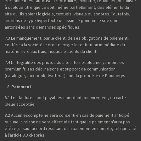
Personne n´est autorisé à reproduire, exploiter, rediffuser, ou utiliser
à quelque titre que ce soit, même partiellement, des éléments du
site qu´ils soient logiciels, textuels, visuels ou sonores. Toutefois,
les liens de type hypertexte ou assimilé pointant le site sont
autorisées sans demandes spécifiques.
7.3 Le manquement, par le client, de ses obligations de paiement,
confère à la société le droit d'exiger la restitution immédiate du
matériel livré aux frais, risques et périls du client.
7.4 L'intégralité des photos du site internet bloumerys-montres-
premium.fr, ses déclinaisons et support de communication
(catalogue, facebook, twitter…) sont la propriété de Bloumerys
Paiement
8.1 Les factures sont payables comptant, par virement, ou carte
bleue acceptée.
8.2 Aucun escompte ne sera consenti en cas de paiement anticipé.
Aucune livraison ne sera effectuée tant que le paiement n'aura pas
été reçu, sauf accord résultant d'un paiement en compte, tel que visé
à l'article 8.3 ci-après.