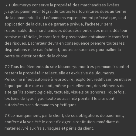
7.1 Bloumerys conserve la propriété des marchandises livrées
jusqu'au paiement intégral de toutes les fournitures dues au terme
de la commande. Il est néanmoins expressément précisé que, sauf
application de la clause de garantie prévue, l'acheteur sera
responsable des marchandises déposées entre ses mains dès leur
remise matérielle, le transfert de possession entraînant le transfert
des risques. L'acheteur devra en conséquence prendre toutes les
dispositions et le cas échéant, toutes assurances pour pallier la
perte ou détérioration de la chose.
7.2 Tous les éléments du site bloumerys-montres-premium.fr sont et
restent la propriété intellectuelle et exclusive de Bloumerys.
Personne n´est autorisé à reproduire, exploiter, rediffuser, ou utiliser
à quelque titre que ce soit, même partiellement, des éléments du
site qu´ils soient logiciels, textuels, visuels ou sonores. Toutefois,
les liens de type hypertexte ou assimilé pointant le site sont
autorisées sans demandes spécifiques.
7.3 Le manquement, par le client, de ses obligations de paiement,
confère à la société le droit d'exiger la restitution immédiate du
matériel livré aux frais, risques et périls du client.