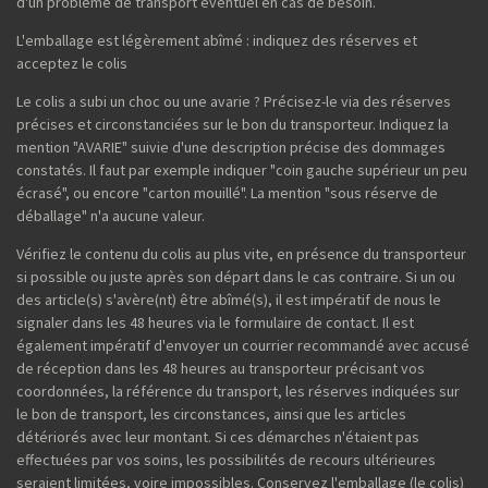
d'un problème de transport éventuel en cas de besoin.
L'emballage est légèrement abîmé : indiquez des réserves et
acceptez le colis
Le colis a subi un choc ou une avarie ? Précisez-le via des réserves
précises et circonstanciées sur le bon du transporteur. Indiquez la
mention "AVARIE" suivie d'une description précise des dommages
constatés. Il faut par exemple indiquer "coin gauche supérieur un peu
écrasé", ou encore "carton mouillé". La mention "sous réserve de
déballage" n'a aucune valeur.
Vérifiez le contenu du colis au plus vite, en présence du transporteur
si possible ou juste après son départ dans le cas contraire. Si un ou
des article(s) s'avère(nt) être abîmé(s), il est impératif de nous le
signaler dans les 48 heures via le formulaire de contact. Il est
également impératif d'envoyer un courrier recommandé avec accusé
de réception dans les 48 heures au transporteur précisant vos
coordonnées, la référence du transport, les réserves indiquées sur
le bon de transport, les circonstances, ainsi que les articles
détériorés avec leur montant. Si ces démarches n'étaient pas
effectuées par vos soins, les possibilités de recours ultérieures
seraient limitées, voire impossibles. Conservez l'emballage (le colis)