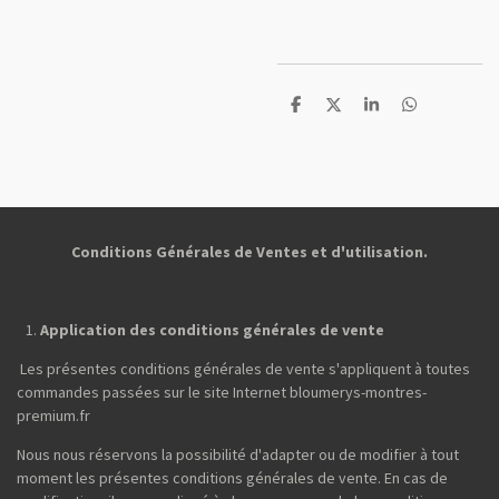
P
P
P
P
a
a
a
a
r
r
r
r
t
t
t
t
a
a
a
a
g
g
g
g
e
e
e
e
r
r
r
r
Conditions Générales de Ventes et d'utilisation.
Application des conditions générales de vente
Les présentes conditions générales de vente s'appliquent à toutes
commandes passées sur le site Internet bloumerys-montres-
premium.fr
Nous nous réservons la possibilité d'adapter ou de modifier à tout
moment les présentes conditions générales de vente. En cas de