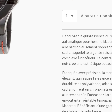
Ajouter au pani
Découvrez la quintessence du s
automatique pour homme Masera
allie harmonieusement sophistic
cadran squelette argenté saisi
complexe à l'intérieur. Le contra
noir crée une esthétique audaci
Fabriquée avec précision, la mo
élégant, qui respire l'élégance e
durabilité et polyvalence, adapt
cadran offrent un chronométrage 
ajustement sûr. Embrassez l'art
envoûtante, véritable témoignage
Maserati. Bénéficiant d'une gar
de style et de substance.