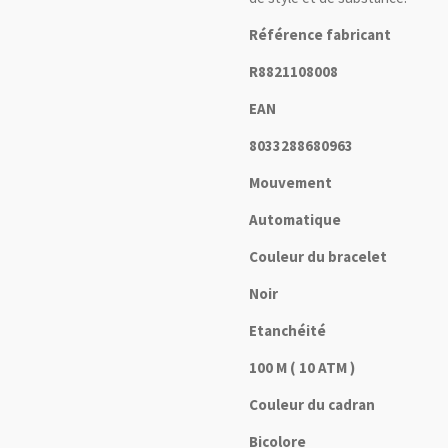
Référence fabricant
R8821108008
EAN
8033288680963
Mouvement
Automatique
Couleur du bracelet
Noir
Etanchéité
100 M ( 10 ATM )
Couleur du cadran
Bicolore