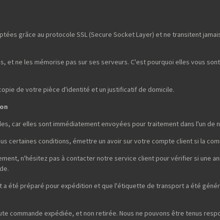
tées grâce au protocole SSL (Secure Socket Layer) et ne transitent jamais 
, et ne les mémorise pas sur ses serveurs. C'est pourquoi elles vous son
ie de votre pièce d'identité et un justificatif de domicile.
son
es, car elles sont immédiatement envoyées pour traitement dans l'un de n
sous certaines conditions, émettre un avoir sur votre compte client si la co
nt, n'hésitez pas à contacter notre service client pour vérifier si une a
de.
a été préparé pour expédition et que l'étiquette de transport a été génér
oute commande expédiée, et non retirée. Nous ne pouvons être tenus respon