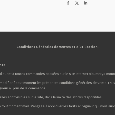
P
P
P
a
a
a
r
r
r
t
t
t
a
a
a
g
g
g
e
e
e
r
r
r
Conditions Générales de Ventes et d'utilisation.
ente
pliquent à toutes commandes passées sur le site Internet bloumerys-mont
 modifier à tout moment les présentes conditions générales de vente. En ca
gueur au jour de la commande.
lles sont visibles sur le site, dans la limite des stocks disponibles.
 à tout moment mais s'engage à appliquer les tarifs en vigueur qui vous a