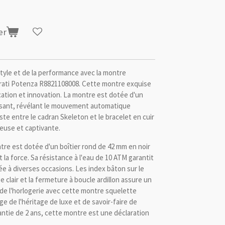
er
tyle et de la performance avec la montre
ti Potenza R8821108008. Cette montre exquise
ation et innovation. La montre est dotée d'un
ssant, révélant le mouvement automatique
ste entre le cadran Skeleton et le bracelet en cuir
euse et captivante.
ntre est dotée d'un boîtier rond de 42 mm en noir
t la force. Sa résistance à l'eau de 10 ATM garantit
ée à diverses occasions. Les index bâton sur le
clair et la fermeture à boucle ardillon assure un
 de l'horlogerie avec cette montre squelette
 de l'héritage de luxe et de savoir-faire de
antie de 2 ans, cette montre est une déclaration