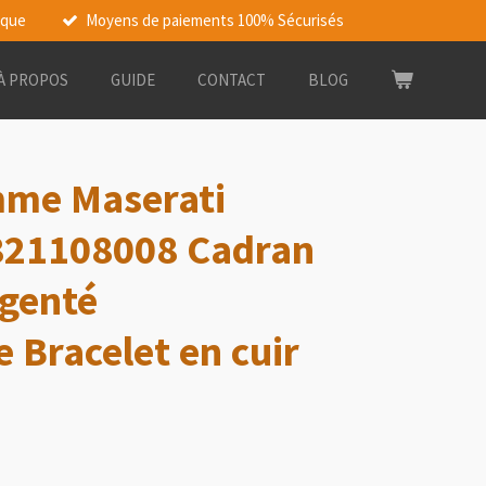
rque
Moyens de paiements 100% Sécurisés
À PROPOS
GUIDE
CONTACT
BLOG
me Maserati
821108008 Cadran
rgenté
 Bracelet en cuir