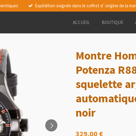
thentiques
Expédition soignée dans le coffret d`origine de la ma
ACCUEIL
BOUTIQUE
Montre Hom
Potenza R8
squelette a
automatique
noir
329,00 €