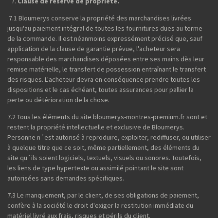
Clause de réserve de propriété.
7.1 Bloumerys conserve la propriété des marchandises livrées
jusqu'au paiement intégral de toutes les fournitures dues au terme
de la commande. Il est néanmoins expressément précisé que, sauf
application de la clause de garantie prévue, l'acheteur sera
responsable des marchandises déposées entre ses mains dès leur
remise matérielle, le transfert de possession entraînant le transfert
des risques. L'acheteur devra en conséquence prendre toutes les
dispositions et le cas échéant, toutes assurances pour pallier la
perte ou détérioration de la chose.
7.2 Tous les éléments du site bloumerys-montres-premium.fr sont et
restent la propriété intellectuelle et exclusive de Bloumerys.
Personne n´est autorisé à reproduire, exploiter, rediffuser, ou utiliser
à quelque titre que ce soit, même partiellement, des éléments du
site qu´ils soient logiciels, textuels, visuels ou sonores. Toutefois,
les liens de type hypertexte ou assimilé pointant le site sont
autorisées sans demandes spécifiques.
7.3 Le manquement, par le client, de ses obligations de paiement,
confère à la société le droit d'exiger la restitution immédiate du
matériel livré aux frais, risques et périls du client.