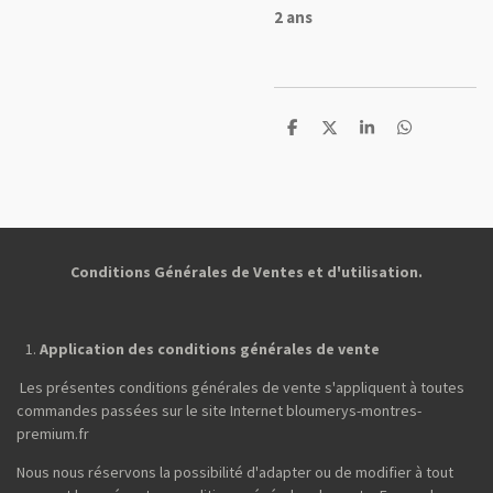
2 ans
P
P
P
P
a
a
a
a
r
r
r
r
t
t
t
t
a
a
a
a
g
g
g
g
e
e
e
e
r
r
r
r
Conditions Générales de Ventes et d'utilisation.
Application des conditions générales de vente
Les présentes conditions générales de vente s'appliquent à toutes
commandes passées sur le site Internet bloumerys-montres-
premium.fr
Nous nous réservons la possibilité d'adapter ou de modifier à tout