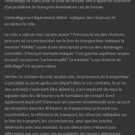
l'emballage (le colis) pour la suite du dossier afin d'apporter la preuve
d'un problème de transport éventuel en cas de besoin.
L'emballage est légèrement abîmé : indiquez des réserves et
acceptez le colis
Le colis a subi un choc ou une avarie ? Précisez-le via des réserves
précises et circonstanciées sur le bon du transporteur. Indiquez la
mention "AVARIE" suivie d'une description précise des dommages
constatés. Il faut par exemple indiquer "coin gauche supérieur un peu
écrasé", ou encore "carton mouillé". La mention "sous réserve de
déballage" n'a aucune valeur.
Vérifiez le contenu du colis au plus vite, en présence du transporteur
si possible ou juste après son départ dans le cas contraire. Si un ou
des article(s) s'avère(nt) être abîmé(s), il est impératif de nous le
signaler dans les 48 heures via le formulaire de contact. Il est
également impératif d'envoyer un courrier recommandé avec accusé
de réception dans les 48 heures au transporteur précisant vos
coordonnées, la référence du transport, les réserves indiquées sur
le bon de transport, les circonstances, ainsi que les articles
détériorés avec leur montant. Si ces démarches n'étaient pas
effectuées par vos soins, les possibilités de recours ultérieures