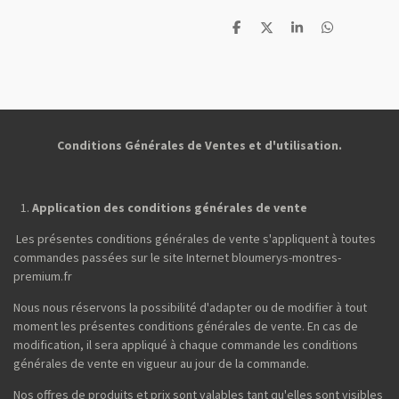
P
P
P
P
a
a
a
a
r
r
r
r
t
t
t
t
a
a
a
a
g
g
g
g
e
e
e
e
r
r
r
r
Conditions Générales de Ventes et d'utilisation.
Application des conditions générales de vente
Les présentes conditions générales de vente s'appliquent à toutes
commandes passées sur le site Internet bloumerys-montres-
premium.fr
Nous nous réservons la possibilité d'adapter ou de modifier à tout
moment les présentes conditions générales de vente. En cas de
modification, il sera appliqué à chaque commande les conditions
générales de vente en vigueur au jour de la commande.
Nos offres de produits et prix sont valables tant qu'elles sont visibles