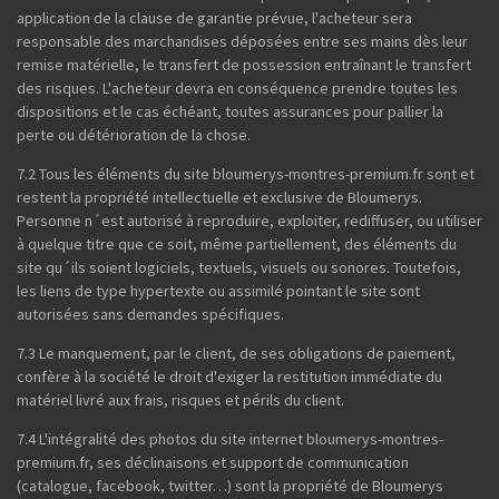
application de la clause de garantie prévue, l'acheteur sera
responsable des marchandises déposées entre ses mains dès leur
remise matérielle, le transfert de possession entraînant le transfert
des risques. L'acheteur devra en conséquence prendre toutes les
dispositions et le cas échéant, toutes assurances pour pallier la
perte ou détérioration de la chose.
7.2 Tous les éléments du site bloumerys-montres-premium.fr sont et
restent la propriété intellectuelle et exclusive de Bloumerys.
Personne n´est autorisé à reproduire, exploiter, rediffuser, ou utiliser
à quelque titre que ce soit, même partiellement, des éléments du
site qu´ils soient logiciels, textuels, visuels ou sonores. Toutefois,
les liens de type hypertexte ou assimilé pointant le site sont
autorisées sans demandes spécifiques.
7.3 Le manquement, par le client, de ses obligations de paiement,
confère à la société le droit d'exiger la restitution immédiate du
matériel livré aux frais, risques et périls du client.
7.4 L'intégralité des photos du site internet bloumerys-montres-
premium.fr, ses déclinaisons et support de communication
(catalogue, facebook, twitter…) sont la propriété de Bloumerys