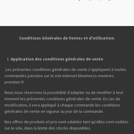
P
P
P
P
a
a
a
a
r
r
r
r
t
t
t
t
a
a
a
a
g
g
g
g
e
e
e
e
r
r
r
r
Conditions Générales de Ventes et d'utilisation.
Application des conditions générales de vente
Les présentes conditions générales de vente s'appliquent à toutes
commandes passées sur le site Internet bloumerys-montres-
premium.fr
Nous nous réservons la possibilité d'adapter ou de modifier à tout
moment les présentes conditions générales de vente. En cas de
modification, il sera appliqué à chaque commande les conditions
générales de vente en vigueur au jour de la commande.
Nos offres de produits et prix sont valables tant qu'elles sont visibles
sur le site, dans la limite des stocks disponibles.