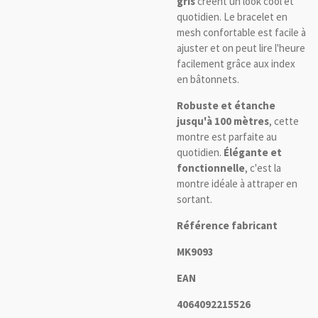
gris
créent un look cool et
quotidien. Le bracelet en
mesh confortable est facile à
ajuster et on peut lire l'heure
facilement grâce aux index
en bâtonnets.
Robuste et étanche
jusqu'à 100 mètres
, cette
montre est parfaite au
quotidien.
Élégante et
fonctionnelle
, c'est la
montre idéale à attraper en
sortant.
Référence fabricant
MK9093
EAN
4064092215526