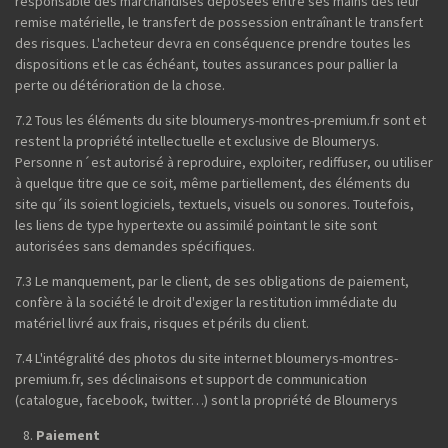
responsable des marchandises déposées entre ses mains dès leur
remise matérielle, le transfert de possession entraînant le transfert
des risques. L'acheteur devra en conséquence prendre toutes les
dispositions et le cas échéant, toutes assurances pour pallier la
perte ou détérioration de la chose.
7.2 Tous les éléments du site bloumerys-montres-premium.fr sont et
restent la propriété intellectuelle et exclusive de Bloumerys.
Personne n´est autorisé à reproduire, exploiter, rediffuser, ou utiliser
à quelque titre que ce soit, même partiellement, des éléments du
site qu´ils soient logiciels, textuels, visuels ou sonores. Toutefois,
les liens de type hypertexte ou assimilé pointant le site sont
autorisées sans demandes spécifiques.
7.3 Le manquement, par le client, de ses obligations de paiement,
confère à la société le droit d'exiger la restitution immédiate du
matériel livré aux frais, risques et périls du client.
7.4 L'intégralité des photos du site internet bloumerys-montres-
premium.fr, ses déclinaisons et support de communication
(catalogue, facebook, twitter…) sont la propriété de Bloumerys
Paiement