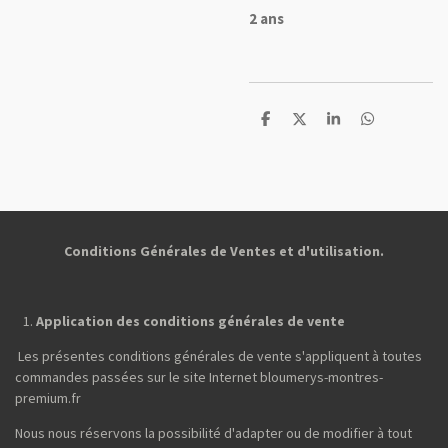
2 ans
P
P
P
P
a
a
a
a
r
r
r
r
t
t
t
t
a
a
a
a
g
g
g
g
e
e
e
e
r
r
r
r
Conditions Générales de Ventes et d'utilisation.
Application des conditions générales de vente
Les présentes conditions générales de vente s'appliquent à toutes
commandes passées sur le site Internet bloumerys-montres-
premium.fr
Nous nous réservons la possibilité d'adapter ou de modifier à tout