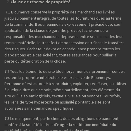
Clause de réserve de propriété.
7.1 Bloumerys conserve la propriété des marchandises livrées
jusqu'au paiement intégral de toutes les fournitures dues au terme
de la commande. Il est néanmoins expressément précisé que, sauf
application de la clause de garantie prévue, l'acheteur sera
responsable des marchandises déposées entre ses mains dès leur
remise matérielle, le transfert de possession entraînant le transfert
des risques. L'acheteur devra en conséquence prendre toutes les
dispositions et le cas échéant, toutes assurances pour pallier la
perte ou détérioration de la chose.
7.2 Tous les éléments du site bloumerys-montres-premium.fr sont et
restent la propriété intellectuelle et exclusive de Bloumerys.
Personne n´est autorisé à reproduire, exploiter, rediffuser, ou utiliser
à quelque titre que ce soit, même partiellement, des éléments du
site qu´ils soient logiciels, textuels, visuels ou sonores. Toutefois,
les liens de type hypertexte ou assimilé pointant le site sont
autorisées sans demandes spécifiques.
7.3 Le manquement, par le client, de ses obligations de paiement,
confère à la société le droit d'exiger la restitution immédiate du
matériel livré aux frais, risques et périls du client.