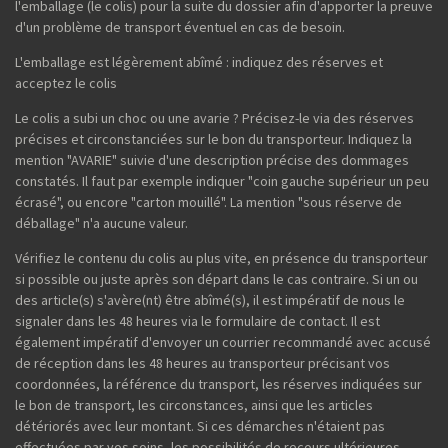
l'emballage (le colis) pour la suite du dossier afin d'apporter la preuve
d'un problème de transport éventuel en cas de besoin.
L'emballage est légèrement abîmé : indiquez des réserves et
acceptez le colis
Le colis a subi un choc ou une avarie ? Précisez-le via des réserves
précises et circonstanciées sur le bon du transporteur. Indiquez la
mention "AVARIE" suivie d'une description précise des dommages
constatés. Il faut par exemple indiquer "coin gauche supérieur un peu
écrasé", ou encore "carton mouillé". La mention "sous réserve de
déballage" n'a aucune valeur.
Vérifiez le contenu du colis au plus vite, en présence du transporteur
si possible ou juste après son départ dans le cas contraire. Si un ou
des article(s) s'avère(nt) être abîmé(s), il est impératif de nous le
signaler dans les 48 heures via le formulaire de contact. Il est
également impératif d'envoyer un courrier recommandé avec accusé
de réception dans les 48 heures au transporteur précisant vos
coordonnées, la référence du transport, les réserves indiquées sur
le bon de transport, les circonstances, ainsi que les articles
détériorés avec leur montant. Si ces démarches n'étaient pas
effectuées par vos soins, les possibilités de recours ultérieures