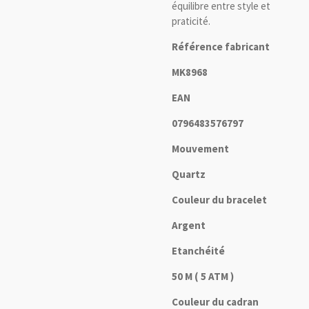
équilibre entre style et
praticité.
Référence fabricant
MK8968
EAN
0796483576797
Mouvement
Quartz
Couleur du bracelet
Argent
Etanchéité
50 M ( 5 ATM )
Couleur du cadran