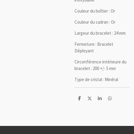
Couleur du boîtier :
Or
Couleur du cadran :
Or
Largeur du bracelet :
24 mm
Fermeture :
Bracelet
Déployant
Circonférence intérieure du
bracelet :
200 +/- 5 mm
Type de cristal :
Minéral
P
P
P
P
a
a
a
a
r
r
r
r
t
t
t
t
a
a
a
a
g
g
g
g
e
e
e
e
r
r
r
r