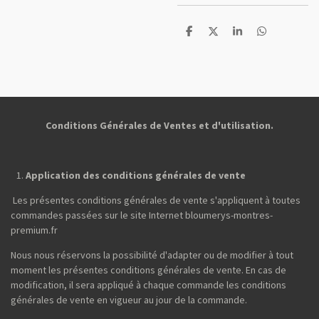
P
P
P
P
a
a
a
a
r
r
r
r
t
t
t
t
a
a
a
a
g
g
g
g
e
e
e
e
r
r
r
r
Conditions Générales de Ventes et d'utilisation.
Application des conditions générales de vente
Les présentes conditions générales de vente s'appliquent à toutes
commandes passées sur le site Internet bloumerys-montres-
premium.fr
Nous nous réservons la possibilité d'adapter ou de modifier à tout
moment les présentes conditions générales de vente. En cas de
modification, il sera appliqué à chaque commande les conditions
générales de vente en vigueur au jour de la commande.