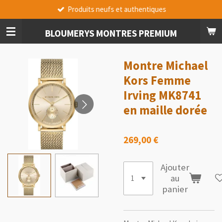
Produits neufs et authentiques
Passer
au
contenu
BLOUMERYS MONTRES PREMIUM
principal
Montre Michael
Kors Femme
Irving MK8741
en maille dorée
269,00 €
Ajouter
au
panier