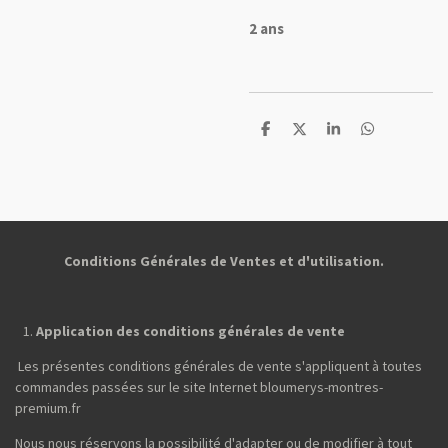
2 ans
P
P
P
P
a
a
a
a
r
r
r
r
t
t
t
t
a
a
a
a
g
g
g
g
e
e
e
e
r
r
r
r
Conditions Générales de Ventes et d'utilisation.
Application des conditions générales de vente
Les présentes conditions générales de vente s'appliquent à toutes
commandes passées sur le site Internet bloumerys-montres-
premium.fr
Nous nous réservons la possibilité d'adapter ou de modifier à tout