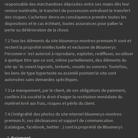
responsable des marchandises déposées entre ses mains dès leur
remise matérielle, le transfert de possession entraînant le transfert
des risques. L'acheteur devra en conséquence prendre toutes les
dispositions et le cas échéant, toutes assurances pour pallier la
perte ou détérioration de la chose.
7.2 Tous les éléments du site bloumerys-montres-premium.fr sont et
restent la propriété intellectuelle et exclusive de Bloumerys.
Personne n´est autorisé à reproduire, exploiter, rediffuser, ou utiliser
à quelque titre que ce soit, même partiellement, des éléments du
site qu´ils soient logiciels, textuels, visuels ou sonores. Toutefois,
les liens de type hypertexte ou assimilé pointant le site sont
autorisées sans demandes spécifiques.
7.3 Le manquement, par le client, de ses obligations de paiement,
confère à la société le droit d'exiger la restitution immédiate du
matériel livré aux frais, risques et périls du client.
7.4 L'intégralité des photos du site internet bloumerys-montres-
premium.fr, ses déclinaisons et support de communication
(catalogue, facebook, twitter…) sont la propriété de Bloumerys
Paiement