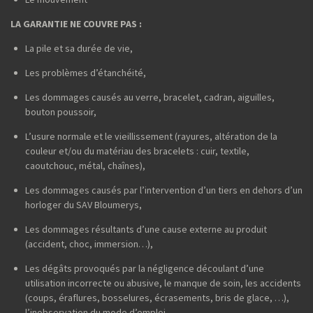
LA GARANTIE NE COUVRE PAS :
La pile et sa durée de vie,
Les problèmes d’étanchéité,
Les dommages causés au verre, bracelet, cadran, aiguilles,
bouton poussoir,
L’usure normale et le vieillissement (rayures, altération de la
couleur et/ou du matériau des bracelets : cuir, textile,
caoutchouc, métal, chaînes),
Les dommages causés par l’intervention d’un tiers en dehors d’un
horloger du SAV Bloumerys,
Les dommages résultants d’une cause externe au produit
(accident, choc, immersion…),
Les dégâts provoqués par la négligence découlant d’une
utilisation incorrecte ou abusive, le manque de soin, les accidents
(coups, éraflures, bosselures, écrasements, bris de glace, …),
l’inobservation du mode d’emploi.