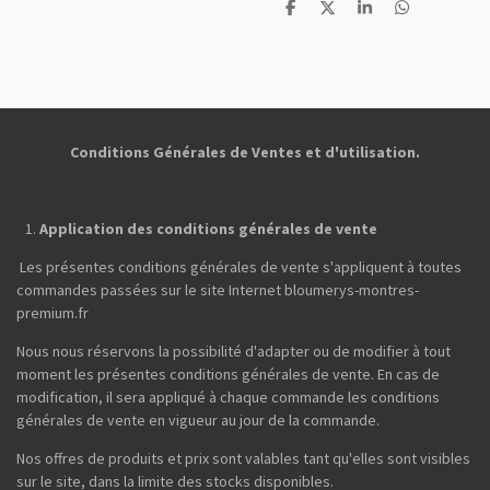
P
P
P
P
a
a
a
a
r
r
r
r
t
t
t
t
a
a
a
a
g
g
g
g
e
e
e
e
r
r
r
r
Conditions Générales de Ventes et d'utilisation.
Application des conditions générales de vente
Les présentes conditions générales de vente s'appliquent à toutes
commandes passées sur le site Internet bloumerys-montres-
premium.fr
Nous nous réservons la possibilité d'adapter ou de modifier à tout
moment les présentes conditions générales de vente. En cas de
modification, il sera appliqué à chaque commande les conditions
générales de vente en vigueur au jour de la commande.
Nos offres de produits et prix sont valables tant qu'elles sont visibles
sur le site, dans la limite des stocks disponibles.