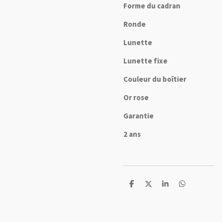
Forme du cadran
Ronde
Lunette
Lunette fixe
Couleur du boîtier
Or rose
Garantie
2 ans
P
P
P
P
a
a
a
a
r
r
r
r
t
t
t
t
a
a
a
a