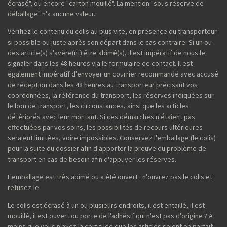
écrasé", ou encore "carton mouillé". La mention "sous réserve de
déballage" n'a aucune valeur.
Vérifiez le contenu du colis au plus vite, en présence du transporteur
si possible ou juste après son départ dans le cas contraire. Si un ou
des article(s) s'avère(nt) être abîmé(s), il est impératif de nous le
signaler dans les 48 heures via le formulaire de contact. Il est
également impératif d'envoyer un courrier recommandé avec accusé
de réception dans les 48 heures au transporteur précisant vos
coordonnées, la référence du transport, les réserves indiquées sur
le bon de transport, les circonstances, ainsi que les articles
détériorés avec leur montant. Si ces démarches n'étaient pas
effectuées par vos soins, les possibilités de recours ultérieures
seraient limitées, voire impossibles. Conservez l'emballage (le colis)
pour la suite du dossier afin d'apporter la preuve du problème de
transport en cas de besoin afin d'appuyer les réserves.
L'emballage est très abîmé ou a été ouvert : n'ouvrez pas le colis et
refusez-le
Le colis est écrasé à un ou plusieurs endroits, il est entaillé, il est
mouillé, il est ouvert ou porte de l'adhésif qui n'est pas d'origine ? A
moins que vous n'ayez la certitude que les articles soient en parfait