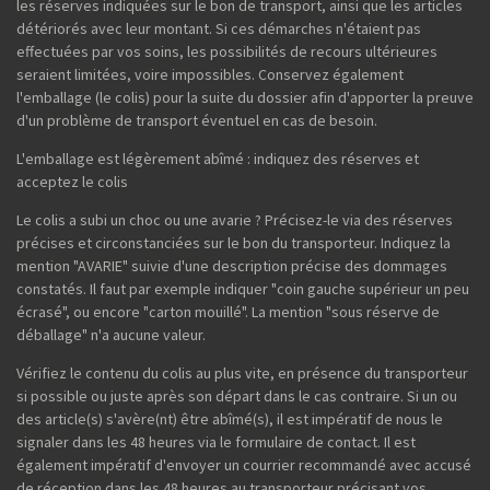
les réserves indiquées sur le bon de transport, ainsi que les articles
détériorés avec leur montant. Si ces démarches n'étaient pas
effectuées par vos soins, les possibilités de recours ultérieures
seraient limitées, voire impossibles. Conservez également
l'emballage (le colis) pour la suite du dossier afin d'apporter la preuve
d'un problème de transport éventuel en cas de besoin.
L'emballage est légèrement abîmé : indiquez des réserves et
acceptez le colis
Le colis a subi un choc ou une avarie ? Précisez-le via des réserves
précises et circonstanciées sur le bon du transporteur. Indiquez la
mention "AVARIE" suivie d'une description précise des dommages
constatés. Il faut par exemple indiquer "coin gauche supérieur un peu
écrasé", ou encore "carton mouillé". La mention "sous réserve de
déballage" n'a aucune valeur.
Vérifiez le contenu du colis au plus vite, en présence du transporteur
si possible ou juste après son départ dans le cas contraire. Si un ou
des article(s) s'avère(nt) être abîmé(s), il est impératif de nous le
signaler dans les 48 heures via le formulaire de contact. Il est
également impératif d'envoyer un courrier recommandé avec accusé
de réception dans les 48 heures au transporteur précisant vos