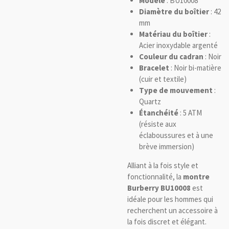
Modèle
: BU10008
Diamètre du boîtier
: 42
mm
Matériau du boîtier
:
Acier inoxydable argenté
Couleur du cadran
: Noir
Bracelet
: Noir bi-matière
(cuir et textile)
Type de mouvement
:
Quartz
Étanchéité
: 5 ATM
(résiste aux
éclaboussures et à une
brève immersion)
Alliant à la fois style et
fonctionnalité, la
montre
Burberry BU10008
est
idéale pour les hommes qui
recherchent un accessoire à
la fois discret et élégant.