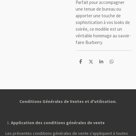
Parfait pour accompagner
une tenue de bureau ou
apporter une touche de
sophistication à vos looks de
soirée, ce modèle est un
véritable hommage au savoir-
faire Burberry.
P
P
P
P
a
a
a
a
r
r
r
r
t
t
t
t
a
a
a
a
g
g
g
g
e
e
e
e
r
r
r
r
Conditions Générales de Ventes et d'utilisation.
Application des conditions générales de vente
Les présentes conditions générales de vente s'appliquent à toutes