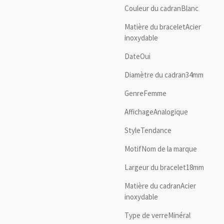
Couleur du cadranBlanc
Matière du braceletAcier
inoxydable
DateOui
Diamètre du cadran34mm
GenreFemme
AffichageAnalogique
StyleTendance
MotifNom de la marque
Largeur du bracelet18mm
Matière du cadranAcier
inoxydable
Type de verreMinéral