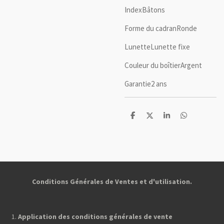
IndexBâtons
Forme du cadranRonde
LunetteLunette fixe
Couleur du boîtierArgent
Garantie2 ans
P
P
P
P
a
a
a
a
r
r
r
r
t
t
t
t
a
a
a
a
g
g
g
g
e
e
e
e
r
r
r
r
Conditions Générales de Ventes et d'utilisation.
Application des conditions générales de vente