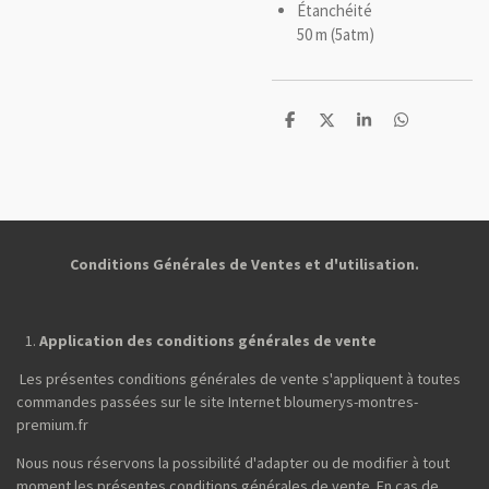
Étanchéité
50 m (5atm)
P
P
P
P
a
a
a
a
r
r
r
r
t
t
t
t
a
a
a
a
g
g
g
g
e
e
e
e
r
r
r
r
Conditions Générales de Ventes et d'utilisation.
Application des conditions générales de vente
Les présentes conditions générales de vente s'appliquent à toutes
commandes passées sur le site Internet bloumerys-montres-
premium.fr
Nous nous réservons la possibilité d'adapter ou de modifier à tout
moment les présentes conditions générales de vente. En cas de