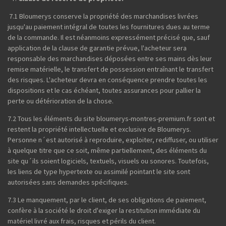
7.1 Bloumerys conserve la propriété des marchandises livrées
jusqu'au paiement intégral de toutes les fournitures dues au terme
de la commande. Il est néanmoins expressément précisé que, sauf
application de la clause de garantie prévue, l'acheteur sera
responsable des marchandises déposées entre ses mains dès leur
remise matérielle, le transfert de possession entraînant le transfert
des risques. L'acheteur devra en conséquence prendre toutes les
dispositions et le cas échéant, toutes assurances pour pallier la
perte ou détérioration de la chose.
7.2 Tous les éléments du site bloumerys-montres-premium.fr sont et
restent la propriété intellectuelle et exclusive de Bloumerys.
Personne n´est autorisé à reproduire, exploiter, rediffuser, ou utiliser
à quelque titre que ce soit, même partiellement, des éléments du
site qu´ils soient logiciels, textuels, visuels ou sonores. Toutefois,
les liens de type hypertexte ou assimilé pointant le site sont
autorisées sans demandes spécifiques.
7.3 Le manquement, par le client, de ses obligations de paiement,
confère à la société le droit d'exiger la restitution immédiate du
matériel livré aux frais, risques et périls du client.