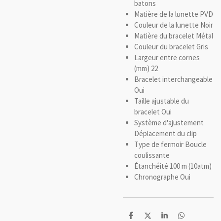
batons
Matière de la lunette
PVD
Couleur de la lunette
Noir
Matière du bracelet
Métal
Couleur du bracelet
Gris
Largeur entre cornes
(mm)
22
Bracelet interchangeable
Oui
Taille ajustable du
bracelet
Oui
Système d'ajustement
Déplacement du clip
Type de fermoir
Boucle
coulissante
Étanchéité
100 m (10atm)
Chronographe
Oui
P
P
P
P