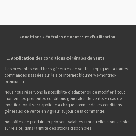
a
a
a
a
r
r
r
r
t
t
t
t
a
a
a
a
g
g
g
g
e
e
e
e
r
r
r
r
Conditions Générales de Ventes et d'utilisation.
Application des conditions générales de vente
Les présentes conditions générales de vente s'appliquent à toutes
commandes passées sur le site Internet bloumerys-montres-
premium.fr
Nous nous réservons la possibilité d'adapter ou de modifier à tout
moment les présentes conditions générales de vente. En cas de
modification, il sera appliqué à chaque commande les conditions
générales de vente en vigueur au jour de la commande.
Nos offres de produits et prix sont valables tant qu'elles sont visibles
sur le site, dans la limite des stocks disponibles.