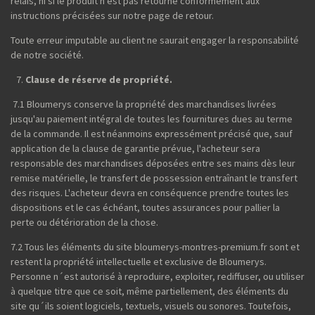
relais, ni si le produit n'est pas retourné conformément aux
instructions précisées sur notre page de retour.
Toute erreur imputable au client ne saurait engager la responsabilité
de notre société.
Clause de réserve de propriété.
7.1 Bloumerys conserve la propriété des marchandises livrées
jusqu'au paiement intégral de toutes les fournitures dues au terme
de la commande. Il est néanmoins expressément précisé que, sauf
application de la clause de garantie prévue, l'acheteur sera
responsable des marchandises déposées entre ses mains dès leur
remise matérielle, le transfert de possession entraînant le transfert
des risques. L'acheteur devra en conséquence prendre toutes les
dispositions et le cas échéant, toutes assurances pour pallier la
perte ou détérioration de la chose.
7.2 Tous les éléments du site bloumerys-montres-premium.fr sont et
restent la propriété intellectuelle et exclusive de Bloumerys.
Personne n´est autorisé à reproduire, exploiter, rediffuser, ou utiliser
à quelque titre que ce soit, même partiellement, des éléments du
site qu´ils soient logiciels, textuels, visuels ou sonores. Toutefois,