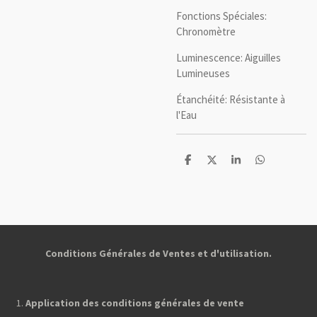
Fonctions Spéciales:
Chronomètre
Luminescence: Aiguilles
Lumineuses
Étanchéité: Résistante à
l'Eau
P
P
P
P
a
a
a
a
r
r
r
r
t
t
t
t
a
a
a
a
g
g
g
g
e
e
e
e
r
r
r
r
Conditions Générales de Ventes et d'utilisation.
Application des conditions générales de vente