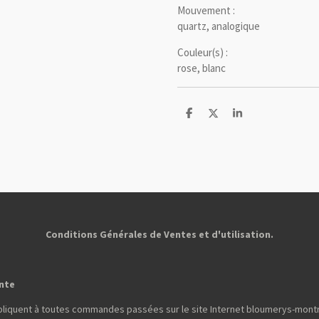
Mouvement :
quartz, analogique
Couleur(s) :
rose, blanc
P
P
P
a
a
a
r
r
r
t
t
t
a
a
a
g
g
g
e
e
e
r
r
r
Conditions Générales de Ventes et d'utilisation.
ente
pliquent à toutes commandes passées sur le site Internet bloumerys-mont