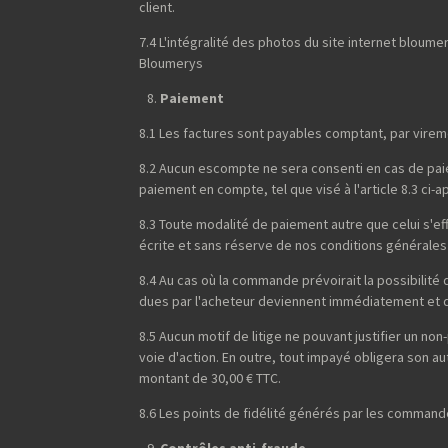
client.
7.4 L'intégralité des photos du site internet blou
Bloumerys
Paiement
8.1 Les factures sont payables comptant, par virem
8.2 Aucun escompte ne sera consenti en cas de paiem
paiement en compte, tel que visé à l'article 8.3 ci-a
8.3 Toute modalité de paiement autre que celui s'
écrite et sans réserve de nos conditions générales
8.4 Au cas où la commande prévoirait la possibilit
dues par l'acheteur deviennent immédiatement et de
8.5 Aucun motif de litige ne pouvant justifier un 
voie d'action. En outre, tout impayé obligera son a
montant de 30,00 € TTC.
8.6 Les points de fidélité générés par les command