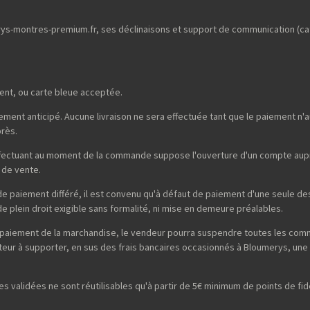
merys-montres-premium.fr, ses déclinaisons et support de communication (ca
ent, ou carte bleue acceptée.
ent anticipé. Aucune livraison ne sera effectuée tant que le paiement n'au
près.
effectuant au moment de la commande suppose l'ouverture d'un compte auprè
 de vente.
é de paiement différé, il est convenu qu'à défaut de paiement d'une seule
 plein droit exigible sans formalité, ni mise en demeure préalables.
non-paiement de la marchandise, le vendeur pourra suspendre toutes les co
uteur à supporter, en sus des frais bancaires occasionnés à Bloumerys, une 
es validées ne sont réutilisables qu'à partir de 5€ minimum de points de f