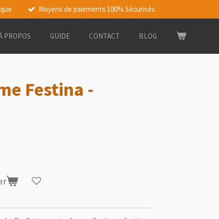
rque
Moyens de paiements 100% Sécurisés
À PROPOS
GUIDE
CONTACT
BLOG
e Festina -
er