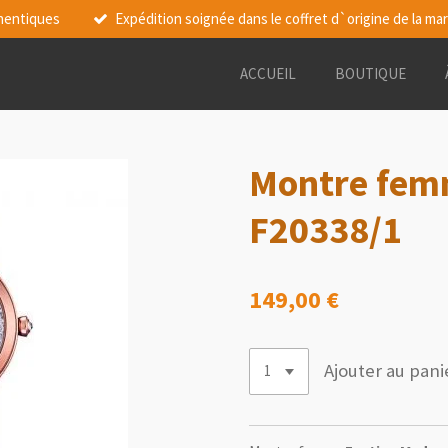
thentiques
Expédition soignée dans le coffret d`origine de la ma
ACCUEIL
BOUTIQUE
Montre femm
F20338/1
149,00 €
Ajouter au pani