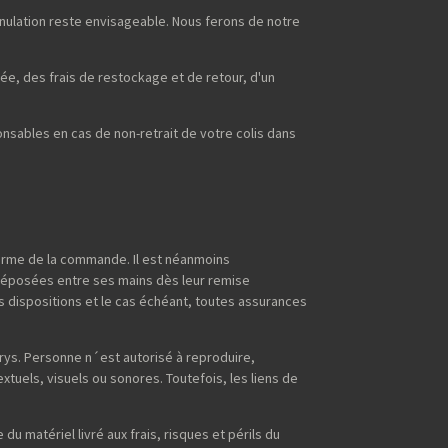
nnulation reste envisageable. Nous ferons de notre
ée, des frais de restockage et de retour, d'un
sables en cas de non-retrait de votre colis dans
terme de la commande. Il est néanmoins
déposées entre ses mains dès leur remise
s dispositions et le cas échéant, toutes assurances
erys. Personne n´est autorisé à reproduire,
extuels, visuels ou sonores. Toutefois, les liens de
du matériel livré aux frais, risques et périls du