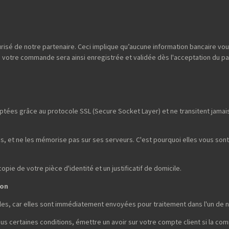
risé de notre partenaire. Ceci implique qu’aucune information bancaire vou
; votre commande sera ainsi enregistrée et validée dès l'acceptation du p
tées grâce au protocole SSL (Secure Socket Layer) et ne transitent jamais 
, et ne les mémorise pas sur ses serveurs. C'est pourquoi elles vous son
ie de votre pièce d'identité et un justificatif de domicile.
son
es, car elles sont immédiatement envoyées pour traitement dans l'un de n
sous certaines conditions, émettre un avoir sur votre compte client si la co