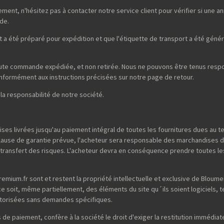
nt, n'hésitez pas à contacter notre service client pour vérifier si une a
de.
a été préparé pour expédition et que l'étiquette de transport a été génér
oute commande expédiée, et non retirée. Nous ne pouvons être tenus respon
 conformément aux instructions précisées sur notre page de retour.
 la responsabilité de notre société.
ses livrées jusqu'au paiement intégral de toutes les fournitures dues au 
clause de garantie prévue, l'acheteur sera responsable des marchandises 
e transfert des risques. L'acheteur devra en conséquence prendre toutes le
emium.fr sont et restent la propriété intellectuelle et exclusive de Bloum
e ce soit, même partiellement, des éléments du site qu´ils soient logiciels, t
autorisées sans demandes spécifiques.
de paiement, confère à la société le droit d'exiger la restitution immédiate 