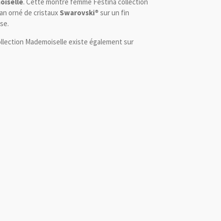
oiselle
. Cette montre femme Festina collection
n orné de cristaux
Swarovski®
sur un fin
ise.
collection Mademoiselle existe également sur