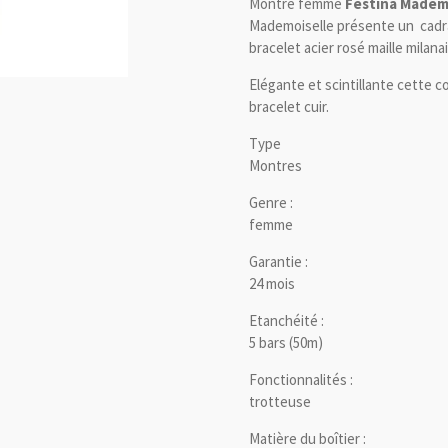
Montre femme
Festina Madem
Mademoiselle présente un cadra
bracelet acier rosé maille milana
Elégante et scintillante cette 
bracelet cuir.
Type
Montres
Genre :
femme
Garantie :
24 mois
Etanchéité :
5 bars (50m)
Fonctionnalités :
trotteuse
Matière du boîtier :