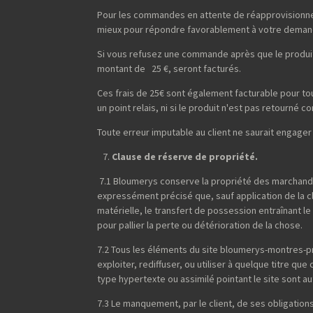
Pour les commandes en attente de réapprovisionneme
mieux pour répondre favorablement à votre deman
Si vous refusez une commande après que le produit 
montant de 25 €, seront facturés.
Ces frais de 25€ sont également facturable pour t
un point relais, ni si le produit n'est pas retourné
Toute erreur imputable au client ne saurait engager
Clause de réserve de propriété.
7.1 Bloumerys conserve la propriété des marchandi
expressément précisé que, sauf application de la 
matérielle, le transfert de possession entraînant l
pour pallier la perte ou détérioration de la chose.
7.2 Tous les éléments du site bloumerys-montres-pr
exploiter, rediffuser, ou utiliser à quelque titre qu
type hypertexte ou assimilé pointant le site sont 
7.3 Le manquement, par le client, de ses obligations 