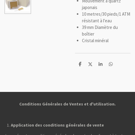
Mouvement à quartz
japonais
10 metres/30 pieds/1 ATM
résistant à l'eau
39 mm Diamètre du
boîtier
Cristal minéral
P
P
P
P
a
a
a
a
r
r
r
r
t
t
t
t
a
a
a
a
g
g
g
g
e
e
e
e
r
r
r
r
Conditions Générales de Ventes et d'utilisation.
Application des conditions générales de vente