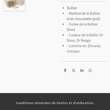
Boîtier
- Matérial de la Boîtier:
Acier Inoxydable (poli)
- Forme de la Boîtier:
Rond
- Couleur de la Boîte: Or
Rose, Or Rouge
- Lunette en: Zirconia,
Cristaux
P
P
P
P
a
a
a
a
r
r
r
r
t
t
t
t
a
a
a
a
g
g
g
g
e
e
e
e
r
r
r
r
Conditions Générales de Ventes et d'utilisation.